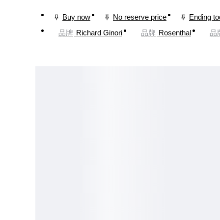
Buy now
No reserve price
Ending t
品牌
Richard Ginori
品牌
Rosenthal
品