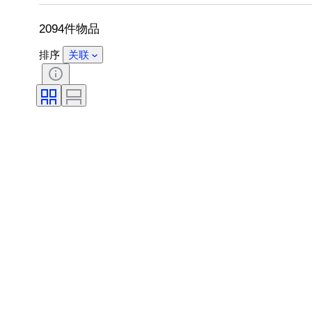
原创作品／复制品
出售者
创作
2094件物品
排序
关联