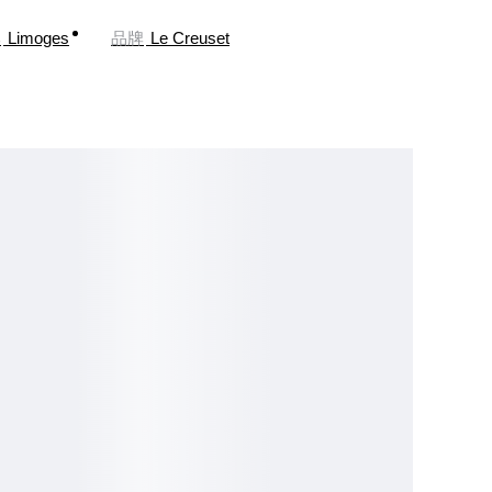
牌
Limoges
品牌
Le Creuset