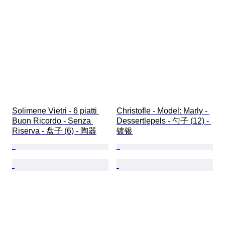
Solimene Vietri - 6 piatti 
Christofle - Model: Marly - 
Buon Ricordo - Senza 
Dessertlepels - 勺子 (12) - 
Riserva - 盘子 (6) - 陶器
镀银