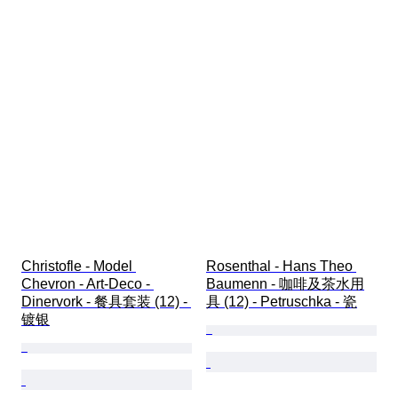
Christofle - Model 
Rosenthal - Hans Theo 
Chevron - Art-Deco - 
Baumenn - 咖啡及茶水用
Dinervork - 餐具套装 (12) - 
具 (12) - Petruschka - 瓷
镀银