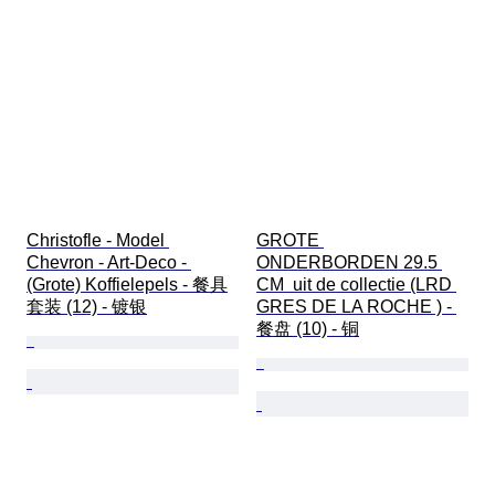
Christofle - Model 
GROTE 
Chevron - Art-Deco - 
ONDERBORDEN 29.5 
(Grote) Koffielepels - 餐具
CM  uit de collectie (LRD 
套装 (12) - 镀银
GRES DE LA ROCHE ) - 
餐盘 (10) - 铜