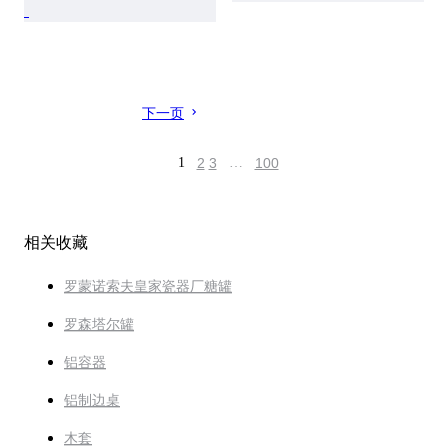
下一页
1
2
3
…
100
相关收藏
罗蒙诺索夫皇家瓷器厂糖罐
罗森塔尔罐
铝容器
铝制边桌
木套