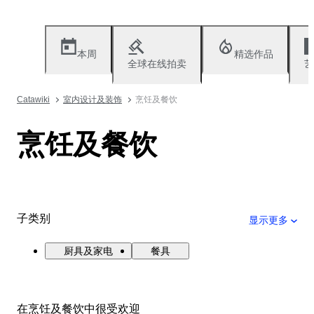
本周
精选作品
全球在线拍卖
艺
Catawiki
室内设计及装饰
烹饪及餐饮
烹饪及餐饮
子类别
显示更多
厨具及家电
餐具
在烹饪及餐饮中很受欢迎