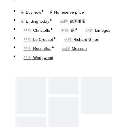
Buy now
No reserve price
Ending today
品牌
德国唯宝
品牌
Christofle
材质
瓷
品牌
Limoges
品牌
Le Creuset
品牌
Richard Ginori
品牌
Rosenthal
品牌
Meissen
品牌
Wedgwood