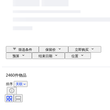
筛选条件
保留价
立即购买
预算
结束日期
位置
品牌
物品
原产国
材质
状态
时期
2460件物品
款式
签名
颜色
服装尺码
厨刀类别
Decor
排序
关联
艺术家
原创作品／复制品
出售者
时代
创作者
型号