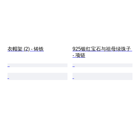
衣帽架 (2) - 铸铁
925银红宝石与祖母绿珠子 
- 项链