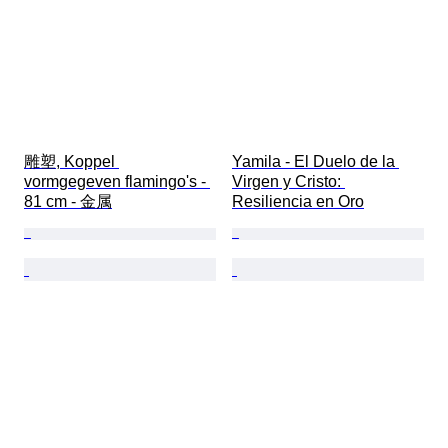
雕塑, Koppel 
Yamila - El Duelo de la 
vormgegeven flamingo's - 
Virgen y Cristo: 
81 cm - 金属
Resiliencia en Oro