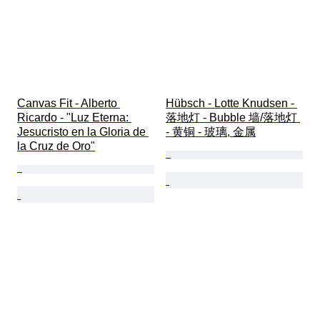
Canvas Fit - Alberto 
Hübsch - Lotte Knudsen - 
Ricardo - "Luz Eterna: 
落地灯 - Bubble 墙/落地灯 
Jesucristo en la Gloria de 
- 黄铜 - 玻璃, 金属
la Cruz de Oro"