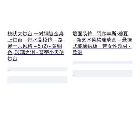
枝状大烛台 一对铜镀金桌
墙面装饰 - 阿尔丰斯·穆夏 
上烛台，带水晶棱镜 – 路
– 新艺术风格玻璃画 – 悬挂
易十六风格 – 5 (2) - 黄铜
式玻璃镶板，带女性题材 - 
色, 玻璃之泪 - 普蒂小天使
欧洲
烛台