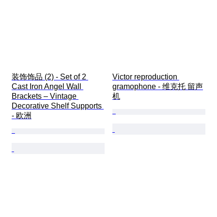
装饰饰品 (2) - Set of 2 
Victor reproduction 
Cast Iron Angel Wall 
gramophone - 维克托 留声
Brackets – Vintage 
机
Decorative Shelf Supports 
- 欧洲