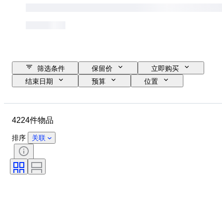
筛选条件
保留价
立即购买
结束日期
预算
位置
尺寸
尺寸
品牌
物品
原产国
材质
4224件物品
性别
状态
时期
证明
款式
技术
排序
关联
签名
版
颜色
表芯
生长风格
原创作品／复制品
出售者
电力储备
处理
时代
标本