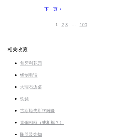
下一页
1
2
3
…
100
相关收藏
匈牙利花园
钢制电话
大理石边桌
铁凳
古斯塔夫斯堡雕像
青铜相框（或相框？）
陶器装饰物