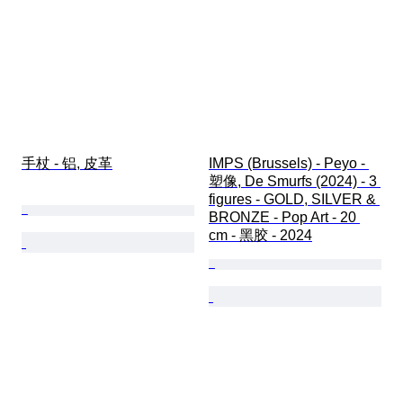
手杖 - 铝, 皮革
IMPS (Brussels) - Peyo - 
塑像, De Smurfs (2024) - 3 
figures - GOLD, SILVER & 
BRONZE - Pop Art - 20 
cm - 黑胶 - 2024