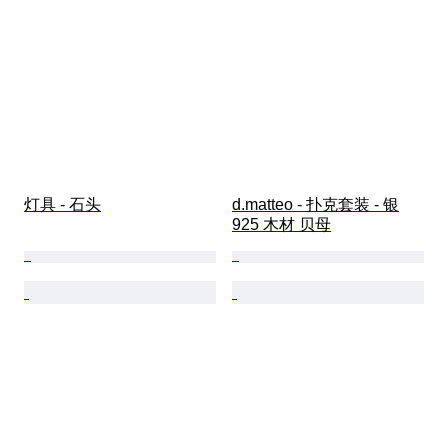
灯具 - 石头
d.matteo - 扑克套装 - 银
925 木材 贝母