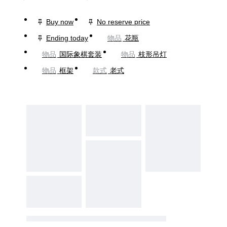
Buy now
No reserve price
Ending today
物品
花瓶
物品
国际象棋套装
物品
枝形吊灯
物品
框架
款式
老式