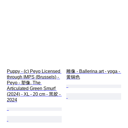
Puppy - (c) Peyo Licensed 
雕像 - Ballerina art - yoga - 
through IMPS (Brussels) - 
黄铜色
Peyo - 塑像, The 
Articulated Green Smurf 
(2024) - XL - 20 cm - 黑胶 - 
2024