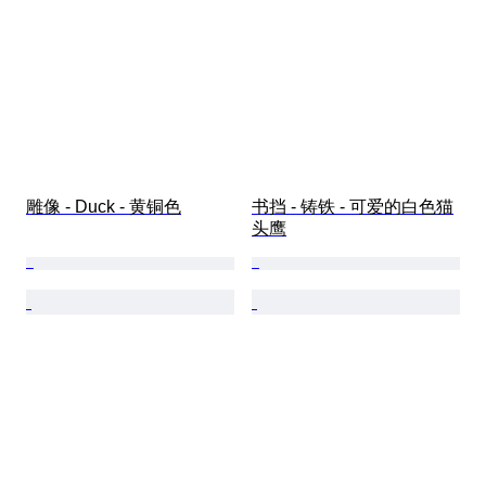
雕像 - Duck - 黄铜色
书挡 - 铸铁 - 可爱的白色猫
头鹰