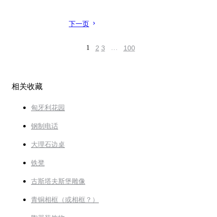
下一页
1
2
3
…
100
相关收藏
匈牙利花园
钢制电话
大理石边桌
铁凳
古斯塔夫斯堡雕像
青铜相框（或相框？）