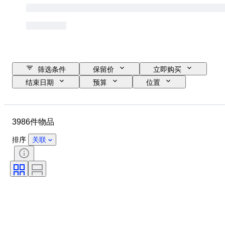
筛选条件
保留价
立即购买
结束日期
预算
位置
尺寸
尺寸
品牌
物品
原产国
材质
3986件物品
性别
状态
时期
证明
款式
技术
排序
关联
签名
颜色
表芯
生长风格
出售者
处理
原创作品／复制品
电力储备
报时
时代
标本