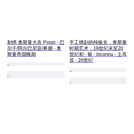
刺绣 奥斯曼大衣 Pirpiri - 巴
手工镌刻的纯银盒，奥斯曼
尔干/阿尔巴尼亚/希腊 - 奥
时期艺术，19世纪末至20
斯曼帝国晚期
世纪初 - 银 - Inconnu - 土耳
其 - 20世纪