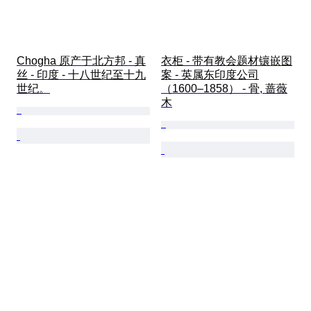
Chogha 原产于北方邦 - 真
衣柜 - 带有教会题材镶嵌图
丝 - 印度 - 十八世纪至十九
案 - 英属东印度公司
世纪。
（1600–1858） - 骨, 蔷薇
木