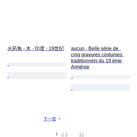
火药角 - 木 - 印度 - 19世纪
aucun - Belle série de  
cinq gravures costumes 
traditionnels du 19 ème 
Arménie
下一页
1
2
3
…
12