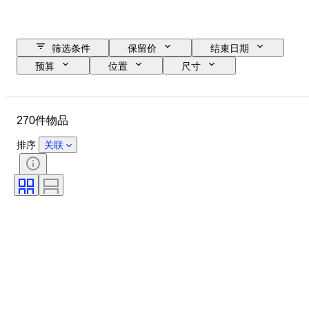
筛选条件
保留价
结束日期
预算
位置
尺寸
尺寸
物品
原产国
材质
性别
状态
270件物品
时期
宝石重量
证明
课题
款式
技术
排序
关联
签名
版
颜色
原创作品／复制品
物品尺寸
Culture
出售者
带配件
时代
原产地