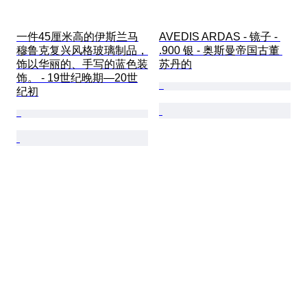
一件45厘米高的伊斯兰马
AVEDIS ARDAS - 镜子 - 
穆鲁克复兴风格玻璃制品，
.900 银 - 奥斯曼帝国古董 
饰以华丽的、手写的蓝色装
苏丹的
饰。 - 19世纪晚期—20世
纪初