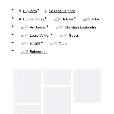
Buy now
No reserve price
Ending today
品牌
Adidas
品牌
Nike
品牌
Air Jordan
品牌
Christian Louboutin
品牌
Louis Vuitton
品牌
Gucci
物品
运动鞋
品牌
Tod's
品牌
Balenciaga