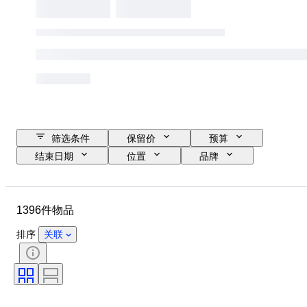
筛选条件
保留价
预算
结束日期
位置
品牌
鞋尺码
物品
原产国
材质
性别
状态
1396件物品
签名
颜色
时代
带配件
花样
型号
排序
关联