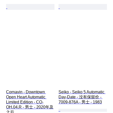
Cornavin - Downtown 
Seiko - Seiko 5 Automatic 
Open Heart Automatic 
Day-Date - 没有保留价 - 
Limited Edition - CO-
7009-876A - 男士 - 1983
OH.04.R - 男士 - 2020年及
之后 