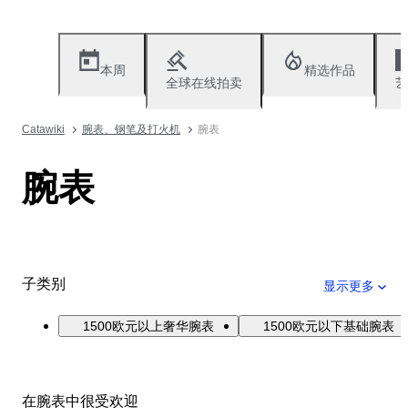
本周
精选作品
全球在线拍卖
艺
Catawiki
腕表、钢笔及打火机
腕表
腕表
子类别
显示更多
1500欧元以上奢华腕表
1500欧元以下基础腕表
在腕表中很受欢迎