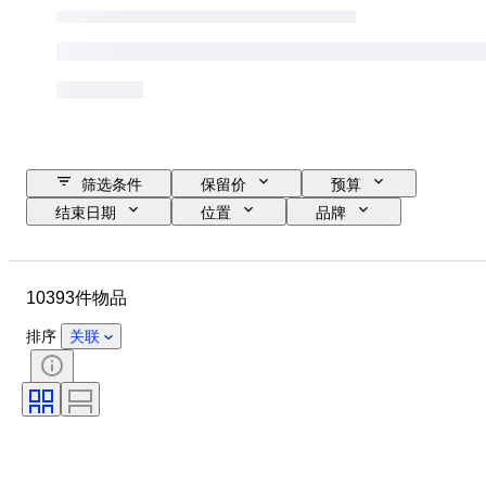
筛选条件
保留价
预算
结束日期
位置
品牌
表壳直径
表带长度
物品
原产国
材质
性别
10393件物品
状态
时期
证明
课题
版
语言
排序
关联
颜色
表芯
表带材质
时代
电力储备
报时
原创作品／复制品
汽车用品类型
型号