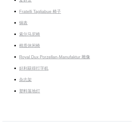
爱好盒
Fratelli Tagliabue 椅子
铜表
索尔马尼椅
棉质休闲椅
Royal Dux Porzellan-Manufaktur 雕像
好利获得打字机
杂志架
塑料落地灯