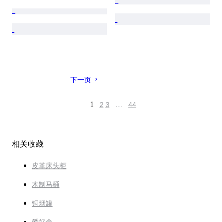
下一页
1
2
3
…
44
相关收藏
皮革床头柜
木制马桶
铜烟罐