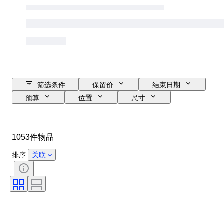
筛选条件
保留价
结束日期
预算
位置
尺寸
尺寸
品牌
物品
原产国
材质
状态
1053件物品
其他
时期
课题
款式
技术
签名
排序
关联
版
颜色
表芯
时代
出售者
艺术家
电力储备
报时
创作者
型号