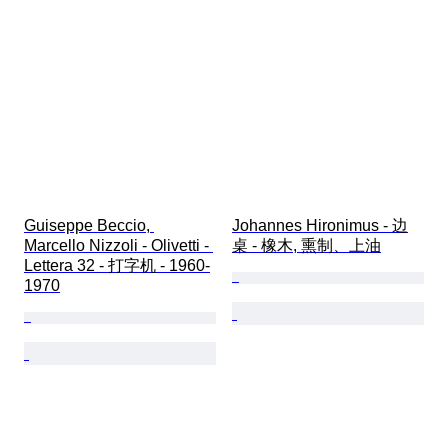
Guiseppe Beccio, 
Johannes Hironimus - 边
Marcello Nizzoli - Olivetti - 
桌 - 橡木, 熏制、上油
Lettera 32 - 打字机 - 1960-
1970