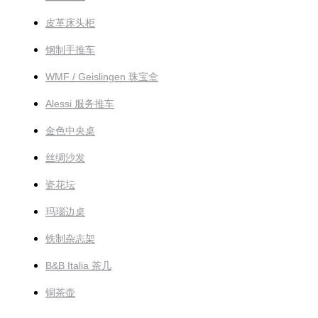
皮革床头柜
钢制手推车
WMF / Geislingen 珠宝盒
Alessi 服务推车
金色中央桌
丝绸沙发
瓷花坛
玛瑙边桌
铁制杂志架
B&B Italia 茶几
铜茶壶