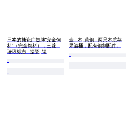
日本的搪瓷广告牌“完全饲
壶 - 木, 黄铜 - 两只木质苹
料”（完全饲料），三菱 - 
果酒桶，配有铜制配件。
珐琅标志 - 搪瓷, 钢