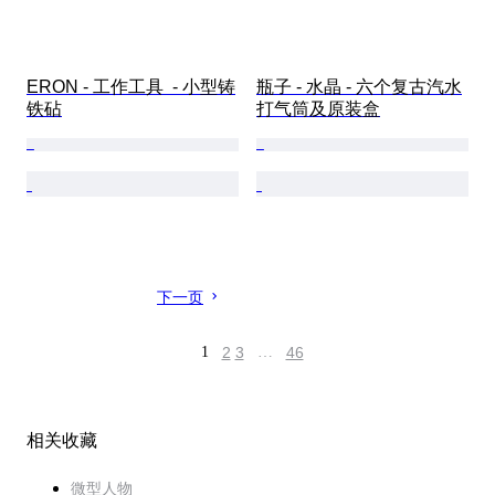
ERON - 工作工具  - 小型铸
瓶子 - 水晶 - 六个复古汽水
铁砧
打气筒及原装盒
下一页
1
2
3
…
46
相关收藏
微型人物