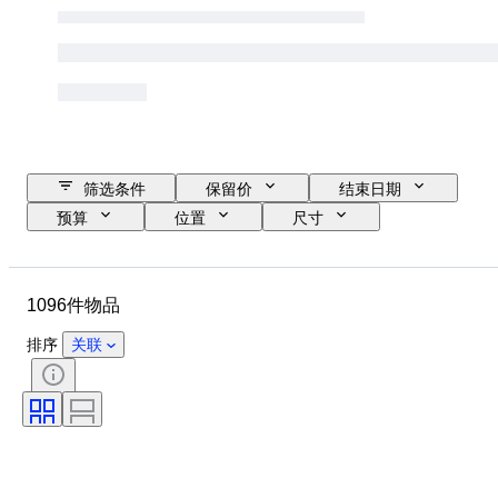
筛选条件
保留价
结束日期
预算
位置
尺寸
尺寸
品牌
物品
原产国
材质
状态
1096件物品
其他
时期
款式
签名
版
颜色
排序
关联
表芯
时钟类型
出售者
报时
电力储备
已测试，运转正常
原创作品／复制品
时代
创作者
型号