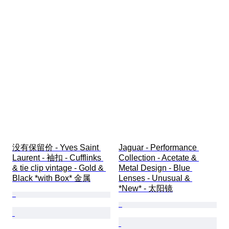
没有保留价 - Yves Saint 
Jaguar - Performance 
Laurent - 袖扣 - Cufflinks 
Collection - Acetate & 
& tie clip vintage - Gold & 
Metal Design - Blue 
Black *with Box* 金属
Lenses - Unusual & 
*New* - 太阳镜