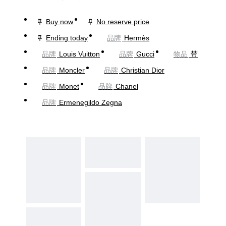
Buy now
No reserve price
Ending today
品牌
Hermès
品牌
Louis Vuitton
品牌
Gucci
物品
带
品牌
Moncler
品牌
Christian Dior
品牌
Monet
品牌
Chanel
品牌
Ermenegildo Zegna