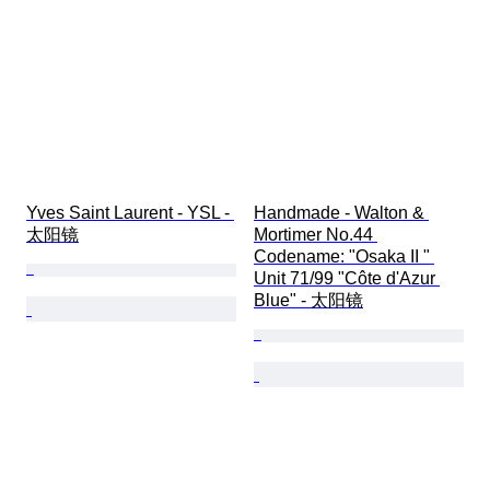
Yves Saint Laurent - YSL - 
Handmade - Walton & 
太阳镜
Mortimer No.44 
Codename: "Osaka II " 
Unit 71/99 "Côte d'Azur 
Blue" - 太阳镜