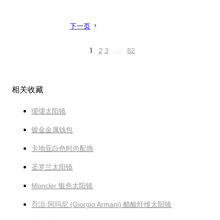
下一页
1
2
3
…
82
相关收藏
缪缪太阳镜
镀金金属钱包
卡地亚白色时尚配饰
圣罗兰太阳镜
Moncler 银色太阳镜
乔治·阿玛尼 (Giorgio Armani) 醋酸纤维太阳镜