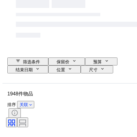
筛选条件
保留价
预算
结束日期
位置
尺寸
品牌
物品
原产国
材质
性别
状态
1948件物品
其他
时期
宝石重量
证明
细度
款式
排序
关联
颜色
服装尺码
切割
物品尺寸
花样
钻石类型
Size
带配件
时代
型号