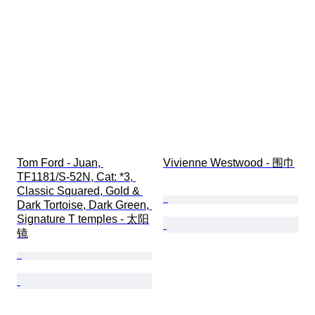
Tom Ford - Juan, 
Vivienne Westwood - 围巾
TF1181/S-52N, Cat: *3, 
Classic Squared, Gold & 
Dark Tortoise, Dark Green, 
Signature T temples - 太阳
镜