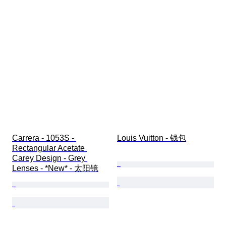
Carrera - 1053S - 
Louis Vuitton - 钱包
Rectangular Acetate 
Carey Design - Grey 
Lenses - *New* - 太阳镜