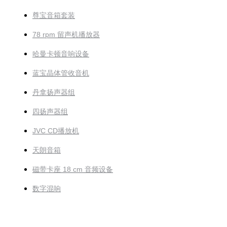
尊宝音箱套装
78 rpm 留声机播放器
哈曼卡顿音响设备
蓝宝晶体管收音机
丹拿扬声器组
四扬声器组
JVC CD播放机
天朗音箱
磁带卡座 18 cm 音频设备
数字混响