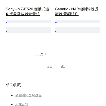
Sony - MZ-E520 便携式迷
Generic - NAB铝制轮毂适
你光盘播放器录音机
配器 音频组件
下一页
1
2
3
…
41
相关收藏
动圈话筒音响设备
天龙音箱