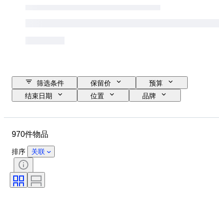
筛选条件
保留价
预算
结束日期
位置
品牌
物品
原产国
材质
状态
其他
时期
970件物品
款式
分类
颜色
时代
已测试，运转正常
排序
关联
创作者