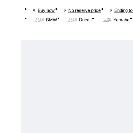
Buy now
No reserve price
Ending t
品牌
BMW
品牌
Ducati
品牌
Yamaha