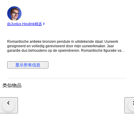
专
家
由Justus Heutink精选
Romantische antieke bronzen pendule in uitstekende staat. Uurwerk
gesigneerd en volledig gereviseerd door mijn uurwerkmaker. Jaar
garantie dus behoudens op de opwindveren. Romantische figuratie van
een jongeling, de leeftijd wordt geetaleerd door de armpjes die
geschroefd zijn, vakwerk dus, zo ook de bronzen plaquettes op het front.
Puntgaaf emaille wijzerplaat. Uiteraard met opwindsleutel en zeer goed
显示所有信息
verpakt en verzekerd verstuurd. Een eventuele koper dient er rekening
mee te houden dat het een antiek uurwerk betreft. Dit vraagt een
specifieke behandeling, het hangen, het eventueel bijstellen. Het is geen
quartzklokje wat zonder nadenken ergens opgehangen of neergezet kan
类似物品
worden. Het door u gekochte uurwerk is in mijn woning afgeregeld en
prima lopend en slaand. Een (oud) mechanisch uurwerk dient in de
slingerbeweging een zeer regelmatige slingerbeweging te hebben. Dat
kan betekenen dat een kleine bijstelling van de gaffel(waar de slinger
in/aan hangt) nodig is. Natuurlijk altijd bereid tot beantwoorden van
vragen.