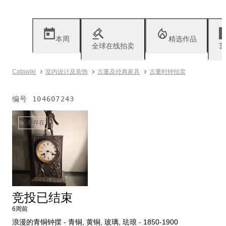
本周
精选作品
全球在线拍卖
艺
Catawiki
室内设计及装饰
古董及经典家具
古董时钟拍卖
编号
104607243
已不存在
竞投已结束
6周前
浪漫的青铜钟摆 - 青铜, 黄铜, 玻璃, 珐琅 - 1850-1900