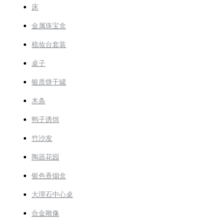
床
金属珠宝盒
梳妆台套装
桌子
银质饼干罐
木条
鸭子诱饵
竹沙发
陶器花园
银色香烟盒
大理石中心桌
合金雕像