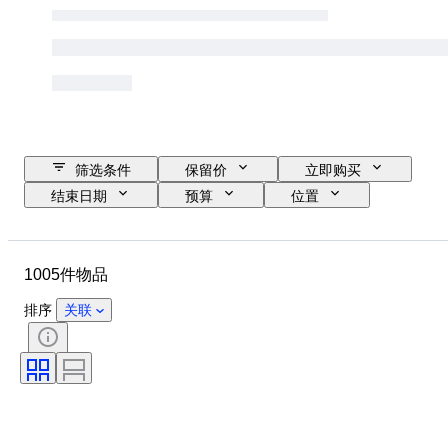
筛选条件
保留价
立即购买
结束日期
预算
位置
尺寸
尺寸
品牌
物品
原产国
材质
1005件物品
状态
其他
时期
款式
签名
版
排序
关联
颜色
表芯
电力储备
报时
已测试，运转正常
时代
出售者
时钟类型
原创作品／复制品
创作者
型号