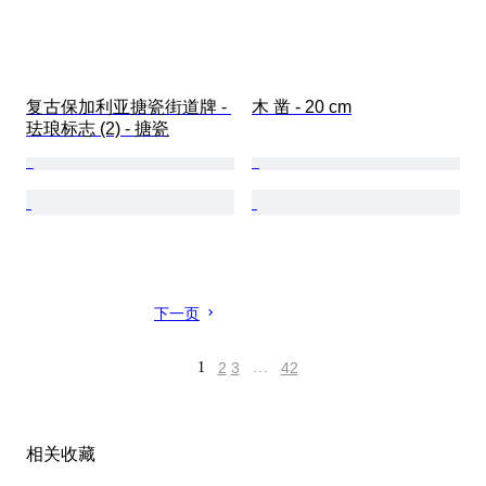
复古保加利亚搪瓷街道牌 - 
木 凿 - 20 cm
珐琅标志 (2) - 搪瓷
下一页
1
2
3
…
42
相关收藏