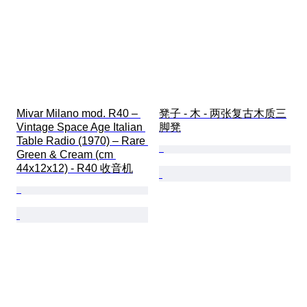
Mivar Milano mod. R40 – 
凳子 - 木 - 两张复古木质三
Vintage Space Age Italian 
脚凳
Table Radio (1970) – Rare 
Green & Cream (cm 
44x12x12) - R40 收音机