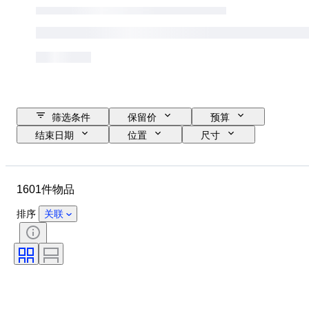
筛选条件
保留价
预算
结束日期
位置
尺寸
尺寸
物品
原产国
材质
性别
状态
1601件物品
时期
证明
课题
款式
签名
颜色
排序
关联
货币
艺术家
物品尺寸
Culture
考古学类型
时代
原创作品／复制品
标本
原产地