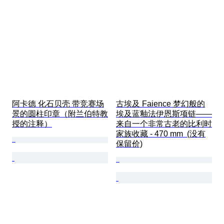
阿卡德 化石贝壳 带竞赛场
古埃及 Faience 梦幻般的
景的圆柱印章（附兰伯特教
埃及蓝釉法伊恩斯项链——
授的注释）
来自一个非常古老的比利时
家族收藏 - 470 mm  (没有
保留价)