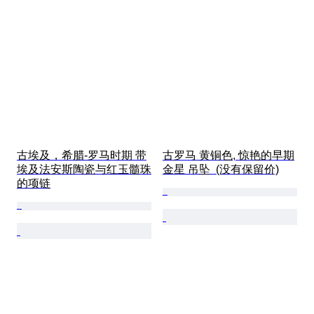
古埃及，希腊-罗马时期 带
古罗马 黄铜色, 惊艳的早期
埃及法安斯陶瓷与红玉髓珠
金星 吊坠  (没有保留价)
的项链