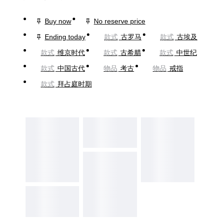
Buy now
No reserve price
Ending today
款式
古罗马
款式
古埃及
款式
维京时代
款式
古希腊
款式
中世纪
款式
中国古代
物品
考古
物品
戒指
款式
拜占庭时期