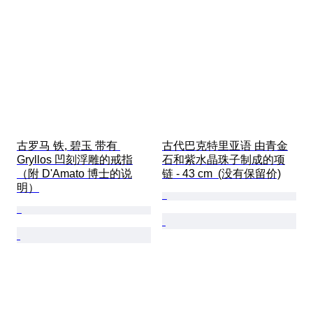
古罗马 铁, 碧玉 带有 
古代巴克特里亚语 由青金
Gryllos 凹刻浮雕的戒指
石和紫水晶珠子制成的项
（附 D'Amato 博士的说
链 - 43 cm  (没有保留价)
明）