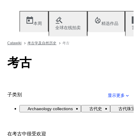
本周
精选作品
全球在线拍卖
艺
Catawiki
考古学及自然历史
考古
考古
子类别
显示更多
Archaeology collections
古代史
古代珠宝
在考古中很受欢迎