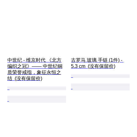
中世纪 - 维京时代 《北方
古罗马 玻璃 手链 (1件) - 
编织之冠》—— 中世纪铜
5.3 cm  (没有保留价)
质荣誉戒指，象征永恒之
结  (没有保留价)