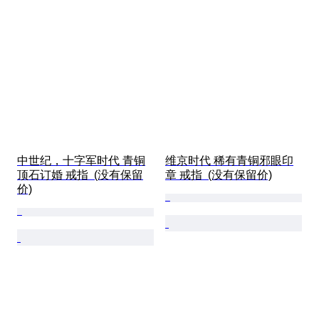
中世纪，十字军时代 青铜
维京时代 稀有青铜邪眼印
顶石订婚 戒指  (没有保留
章 戒指  (没有保留价)
价)