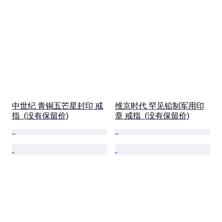
中世纪 青铜五芒星封印 戒
维京时代 罕见铅制军用印
指  (没有保留价)
章 戒指  (没有保留价)