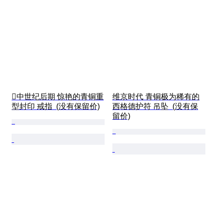
中世纪后期 惊艳的青铜重
维京时代 青铜极为稀有的
型封印 戒指  (没有保留价)
西格德护符 吊坠  (没有保
留价)