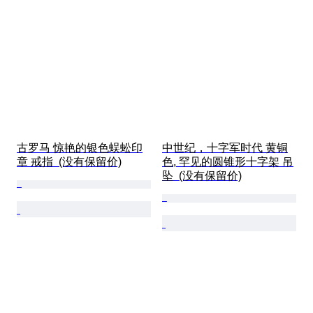
古罗马 惊艳的银色蜈蚣印
中世纪，十字军时代 黄铜
章 戒指  (没有保留价)
色, 罕见的圆锥形十字架 吊
坠  (没有保留价)