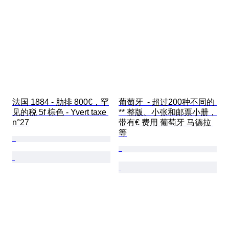
法国 1884 - 肋排 800€，罕
葡萄牙  - 超过200种不同的 
见的税 5f 棕色 - Yvert taxe 
** 整版、小张和邮票小册，
n°27
带有€ 费用 葡萄牙 马德拉 
等