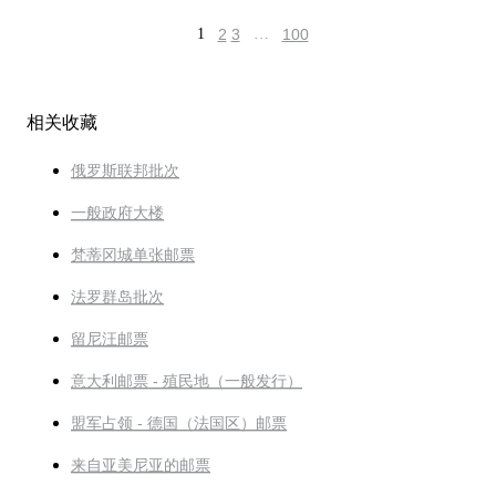
1
2
3
…
100
相关收藏
俄罗斯联邦批次
一般政府大楼
梵蒂冈城单张邮票
法罗群岛批次
留尼汪邮票
意大利邮票 - 殖民地（一般发行）
盟军占领 - 德国（法国区）邮票
来自亚美尼亚的邮票