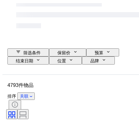
筛选条件
保留价
预算
结束日期
位置
品牌
物品
原产国
材质
性别
状态
时期
4793件物品
证明
课题
款式
技术
签名
装订
排序
关联
版
语言
颜色
出售者
艺术家
归因
时代