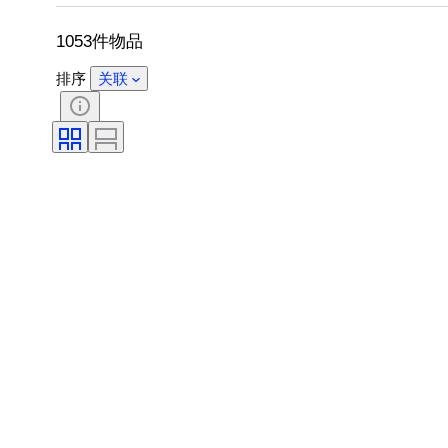
时代
出售者
艺术家
1053件物品
排序
关联