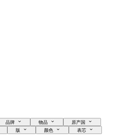
品牌
物品
原产国
版
颜色
表芯