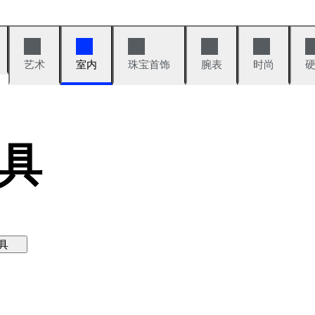
艺术
室内
珠宝首饰
腕表
时尚
具
具