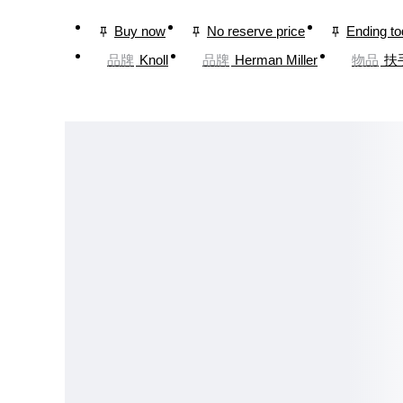
Buy now
No reserve price
Ending t
品牌
Knoll
品牌
Herman Miller
物品
扶