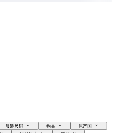
服装尺码
物品
原产国