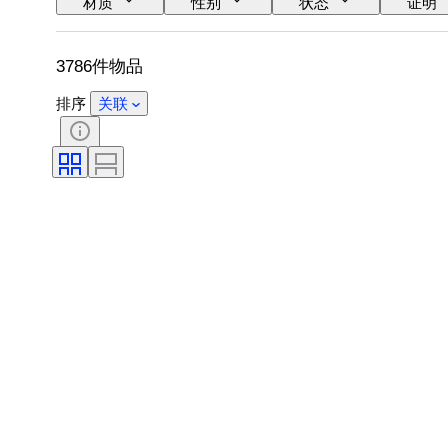
材质
性别
状态
证明
鞋尺码
3786件物品
排序
关联