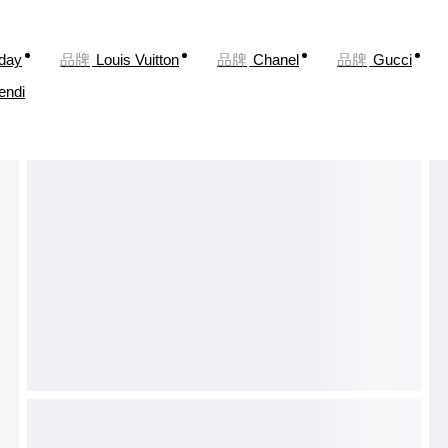
oday
品牌
Louis Vuitton
品牌
Chanel
品牌
Gucci
endi