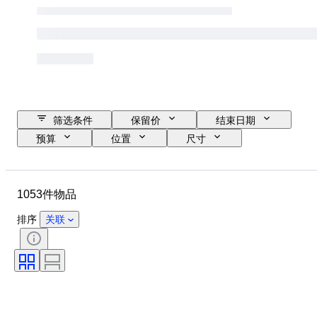
筛选条件
保留价
结束日期
预算
位置
尺寸
尺寸
品牌
物品
原产国
材质
状态
1053件物品
其他
时期
课题
款式
技术
签名
排序
关联
版
颜色
表芯
时代
出售者
艺术家
电力储备
报时
创作者
型号