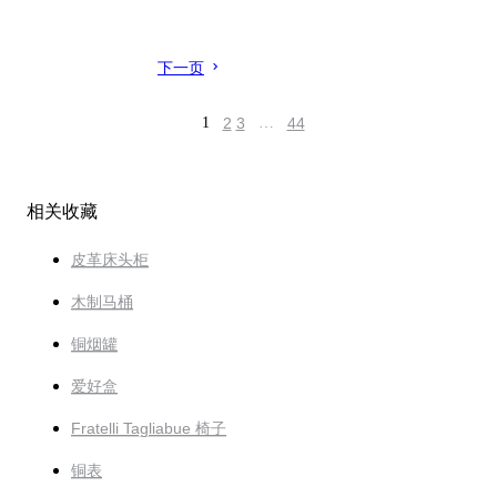
下一页
1
2
3
…
44
相关收藏
皮革床头柜
木制马桶
铜烟罐
爱好盒
Fratelli Tagliabue 椅子
铜表