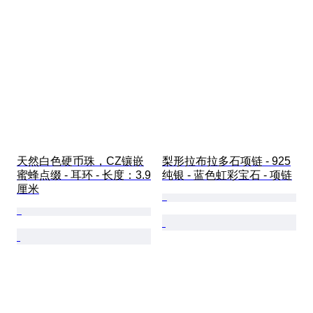
天然白色硬币珠，CZ镶嵌
梨形拉布拉多石项链 - 925
蜜蜂点缀 - 耳环 - 长度：3.9
纯银 - 蓝色虹彩宝石 - 项链
厘米