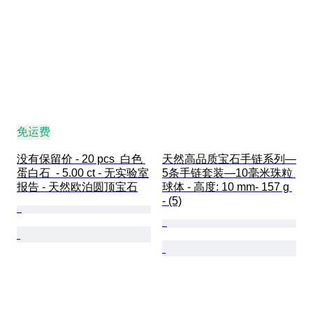
免运费
没有保留价 - 20 pcs  白色 
天然高品质宝石手链系列—
蛋白石  - 5.00 ct - 无实验室
5条手链套装—10毫米珠粒 
报告 - 天然欧泊圆顶宝石
球体 - 高度: 10 mm- 157 g 
- (5)