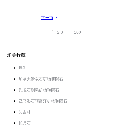
下一页
1
2
3
…
100
相关收藏
嗥叫
加拿大磷灰石矿物和陨石
孔雀石刚果矿物和陨石
亚马逊石阿富汗矿物和陨石
艾吉林
长晶石