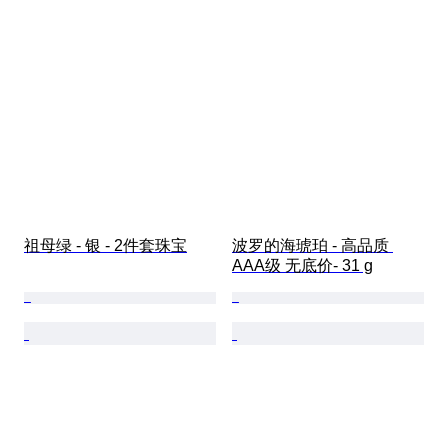
祖母绿 - 银 - 2件套珠宝
波罗的海琥珀 - 高品质 
AAA级 无底价- 31 g