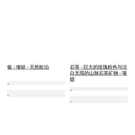
银 - 项链 - 天然欧泊
石英 - 巨大的玫瑰粉色与洁
白无瑕的山脉石英矿物 - 项
链