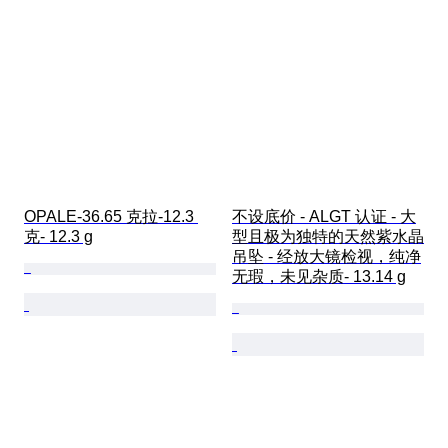
OPALE-36.65 克拉-12.3 
不设底价 - ALGT 认证 - 大
克- 12.3 g
型且极为独特的天然紫水晶
吊坠 - 经放大镜检视，纯净
无瑕，未见杂质- 13.14 g