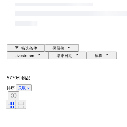
筛选条件
保留价
Livestream
结束日期
预算
位置
尺寸
尺寸
物品
原产国
材质
5770件物品
性别
状态
时期
宝石重量
证明
签名
排序
关联
颜色
切割
确切的颜色
矿物
矿物形态
时代
原创作品／复制品
处理
物品尺寸
珍珠光泽
珍珠表面质量