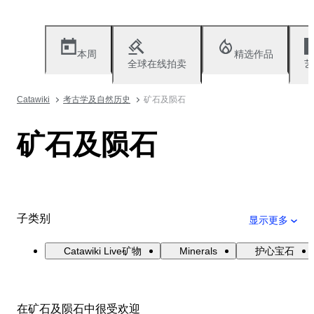
本周
精选作品
全球在线拍卖
艺
Catawiki
考古学及自然历史
矿石及陨石
矿石及陨石
子类别
显示更多
Catawiki Live矿物
Minerals
护心宝石
在矿石及陨石中很受欢迎