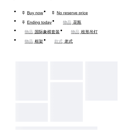
Buy now
No reserve price
Ending today
物品
花瓶
物品
国际象棋套装
物品
枝形吊灯
物品
框架
款式
老式