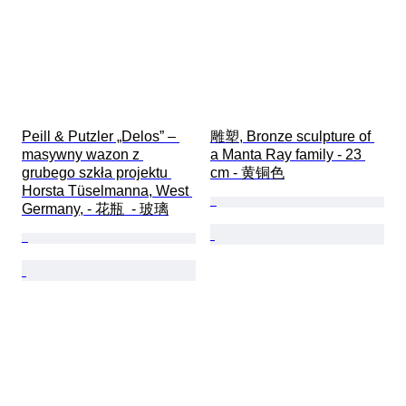
Peill & Putzler „Delos” – 
雕塑, Bronze sculpture of 
masywny wazon z 
a Manta Ray family - 23 
grubego szkła projektu 
cm - 黄铜色
Horsta Tüselmanna, West 
Germany, - 花瓶  - 玻璃