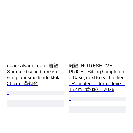
naar salvador dali - 雕塑, 
雕塑, NO RESERVE 
Surrealistische bronzen 
PRICE - Sitting Couple on 
sculptuur smeltende klok - 
a Base, next to each other 
36 cm - 黄铜色
- Patinated - Eternal love - 
16 cm - 黄铜色 - 2026