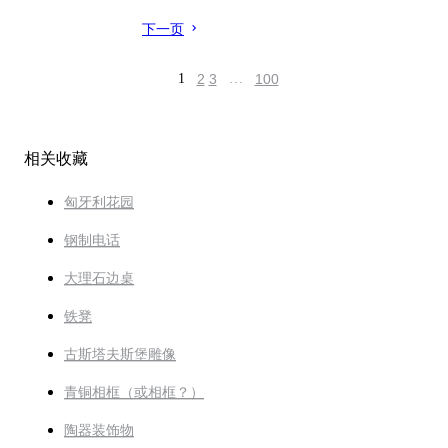
下一页
1
2
3
…
100
相关收藏
匈牙利花园
钢制电话
大理石边桌
铁凳
古斯塔夫斯堡雕像
青铜相框（或相框？）
陶器装饰物