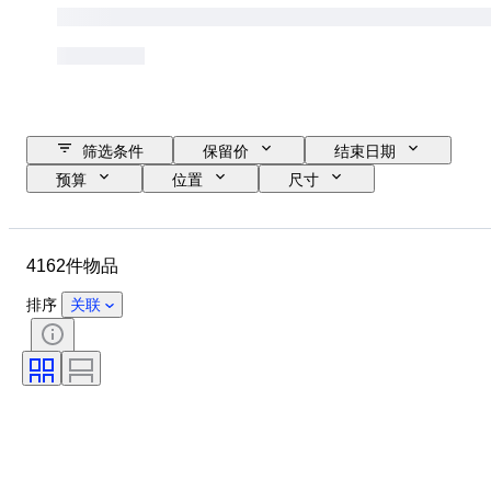
筛选条件
保留价
结束日期
预算
位置
尺寸
尺寸
品牌
物品
原产国
材质
性别
4162件物品
状态
时期
证明
款式
技术
签名
排序
关联
颜色
表芯
原创作品／复制品
时代
生长风格
电力储备
出售者
报时
处理
标本