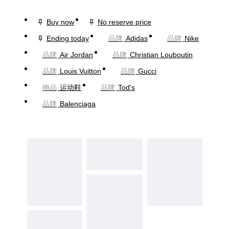
Buy now
No reserve price
Ending today
品牌
Adidas
品牌
Nike
品牌
Air Jordan
品牌
Christian Louboutin
品牌
Louis Vuitton
品牌
Gucci
物品
运动鞋
品牌
Tod's
品牌
Balenciaga