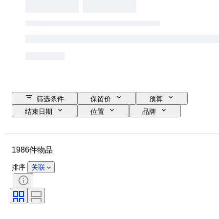
筛选条件
保留价
预算
结束日期
位置
品牌
鞋尺码
物品
原产国
材质
性别
状态
1986件物品
签名
颜色
时代
带配件
花样
型号
排序
关联