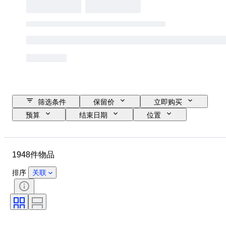
筛选条件
保留价
立即购买
预算
结束日期
位置
尺寸
品牌
物品
原产国
材质
性别
1948件物品
状态
时期
宝石重量
证明
细度
款式
排序
关联
颜色
服装尺码
切割
物品尺寸
花样
钻石类型
原创作品／复制品
Size
带配件
时代
型号