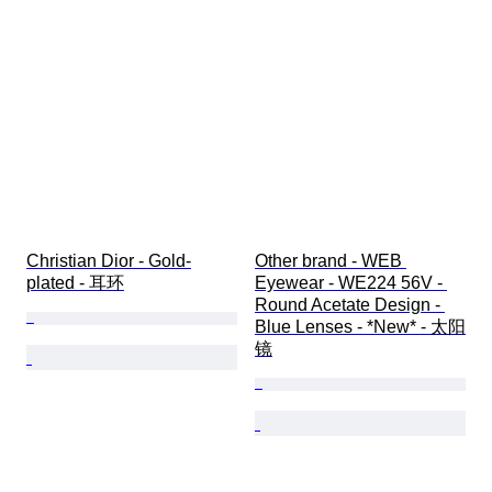
Christian Dior - Gold-
Other brand - WEB 
plated - 耳环
Eyewear - WE224 56V - 
Round Acetate Design - 
Blue Lenses - *New* - 太阳
镜