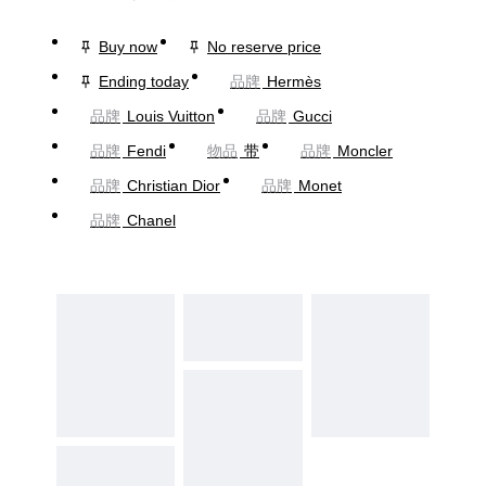
Buy now
No reserve price
Ending today
品牌
Hermès
品牌
Louis Vuitton
品牌
Gucci
品牌
Fendi
物品
带
品牌
Moncler
品牌
Christian Dior
品牌
Monet
品牌
Chanel