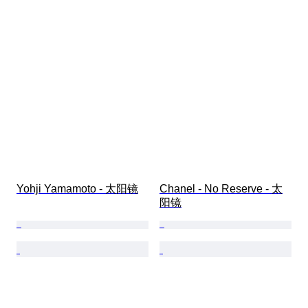
Yohji Yamamoto - 太阳镜
Chanel - No Reserve - 太
阳镜