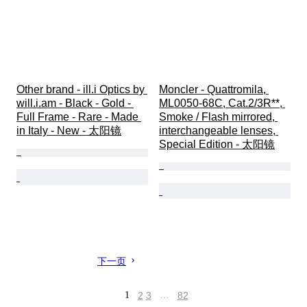
Other brand - ill.i Optics by 
Moncler - Quattromila, 
will.i.am - Black - Gold - 
ML0050-68C, Cat.2/3R**, 
Full Frame - Rare - Made 
Smoke / Flash mirrored, 
in Italy - New - 太阳镜
interchangeable lenses, 
Special Edition - 太阳镜
下一页
1
2
3
…
82