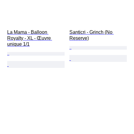
La Mama - Balloon 
Santicri - Grinch (No 
Royalty - XL - Œuvre 
Reserve)
unique 1/1