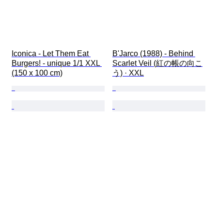
Iconica - Let Them Eat 
B'Jarco (1988) - Behind 
Burgers! - unique 1/1 XXL 
Scarlet Veil (紅の帳の向こ
(150 x 100 cm)
う) · XXL