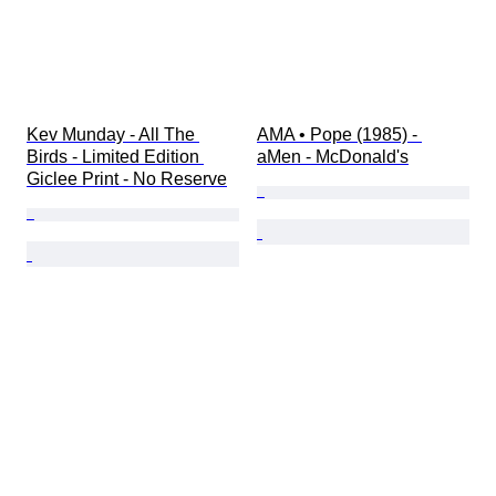
Kev Munday - All The 
AMA • Pope (1985) - 
Birds - Limited Edition 
aMen - McDonald's
Giclee Print - No Reserve