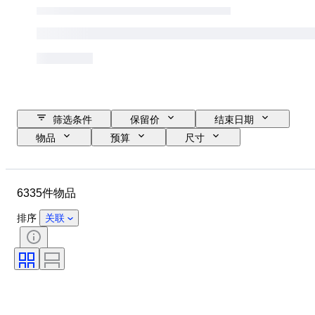
筛选条件
保留价
结束日期
物品
预算
尺寸
款式
技术
艺术家
位置
课题
时期
6335件物品
签名
颜色
出售者
版
排序
关联