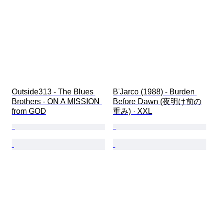
Outside313 - The Blues 
B'Jarco (1988) - Burden 
Brothers - ON A MISSION 
Before Dawn (夜明け前の
from GOD
重み) · XXL