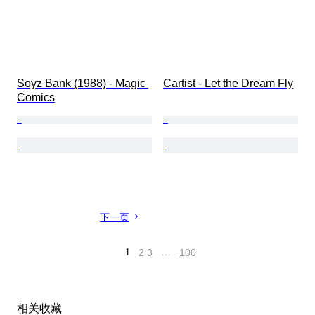
Soyz Bank (1988) - Magic 
Cartist - Let the Dream Fly
Comics
下一页
1
2
3
…
100
相关收藏