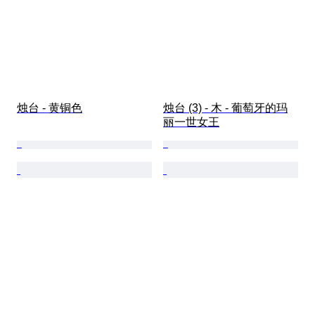
烛台 - 黄铜色
烛台 (3) - 木 - 葡萄牙的玛
丽一世女王