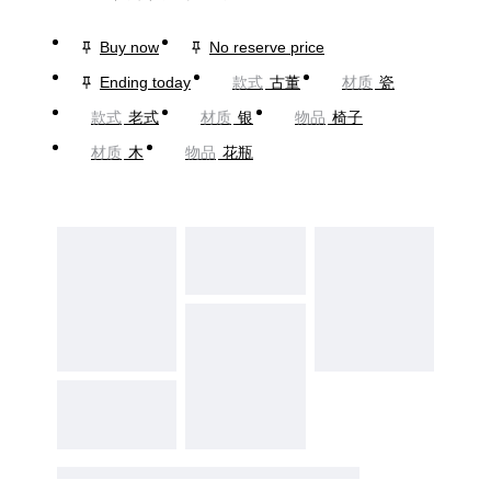
Buy now
No reserve price
Ending today
款式
古董
材质
瓷
款式
老式
材质
银
物品
椅子
材质
木
物品
花瓶