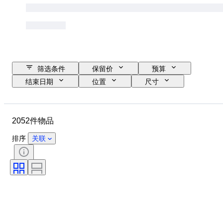
筛选条件
保留价
预算
结束日期
位置
尺寸
尺寸
品牌
物品
原产国
材质
性别
2052件物品
状态
时期
证明
课题
款式
签名
排序
关联
颜色
表芯
电力储备
报时
时钟类型
时代
表壳直径
原创作品／复制品
创作者
原产地