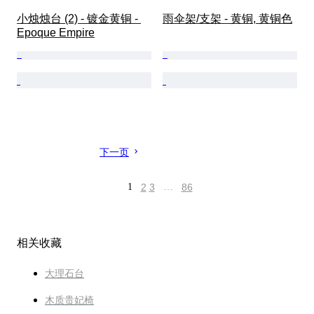
小烛烛台 (2) - 镀金黄铜 - 
雨伞架/支架 - 黄铜, 黄铜色
Epoque Empire
下一页
1
2
3
…
86
相关收藏
大理石台
木质贵妃椅