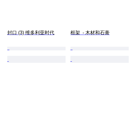
封口 (3) 维多利亚时代
框架  - 木材和石膏