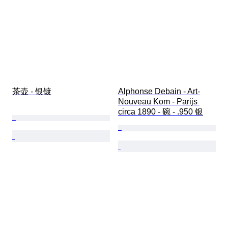
茶壶 - 银镀
Alphonse Debain - Art-
Nouveau Kom - Parijs 
circa 1890 - 碗 - .950 银