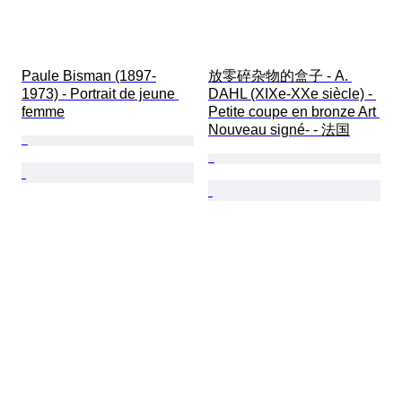
Paule Bisman (1897-
放零碎杂物的盒子 - A. 
1973) - Portrait de jeune 
DAHL (XIXe-XXe siècle) - 
femme
Petite coupe en bronze Art 
Nouveau signé- - 法国