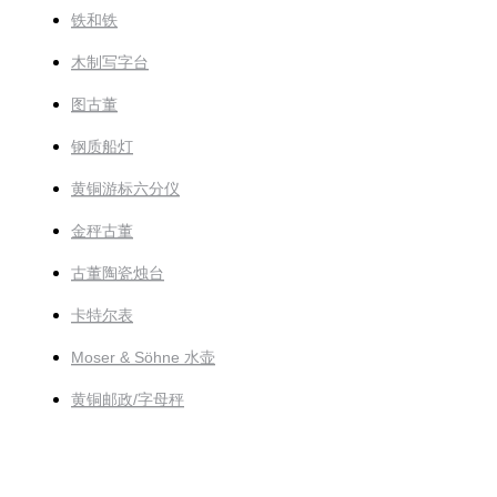
铁和铁
木制写字台
图古董
钢质船灯
黄铜游标六分仪
金秤古董
古董陶瓷烛台
卡特尔表
Moser & Söhne 水壶
黄铜邮政/字母秤