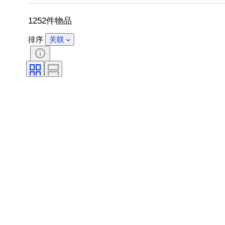
切割
考古学类型
物品尺寸
1252件物品
排序
关联