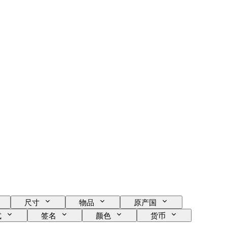
尺寸
物品
原产国
式
签名
颜色
货币