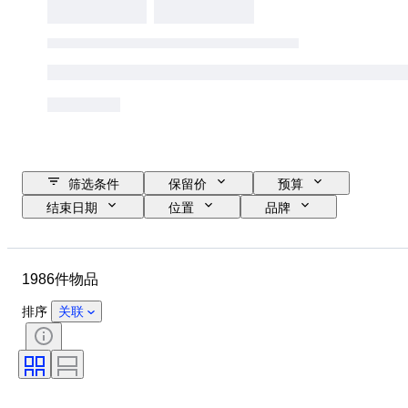
筛选条件
保留价
预算
结束日期
位置
品牌
鞋尺码
物品
原产国
材质
性别
状态
1986件物品
签名
颜色
时代
带配件
花样
型号
排序
关联