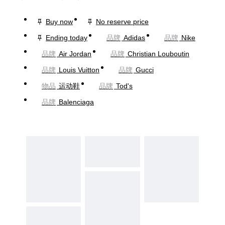
Buy now
No reserve price
Ending today
品牌
Adidas
品牌
Nike
品牌
Air Jordan
品牌
Christian Louboutin
品牌
Louis Vuitton
品牌
Gucci
物品
运动鞋
品牌
Tod's
品牌
Balenciaga