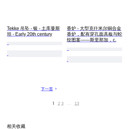
Tekke 吊坠 - 银 - 土库曼斯
香炉 - 大型克什米尔铜合金
坦 - Early 20th century
香炉，配有穿孔面具板与蛇
纹图案——斯里那加，c.
下一页
1
2
3
…
13
相关收藏