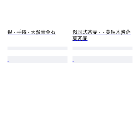
银 - 手镯 - 天然青金石
俄国式茶壶 -  - 黄铜木炭萨
莫瓦壶