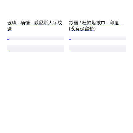
玻璃 - 项链 - 威尼斯人字纹
纱丽 / 杜帕塔披巾 - 印度  
珠
(没有保留价)