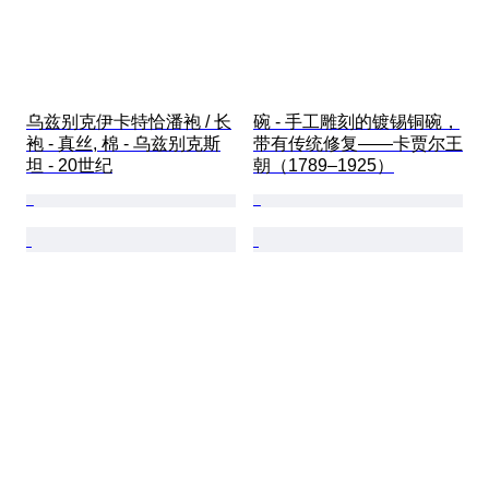
乌兹别克伊卡特恰潘袍 / 长
碗 - 手工雕刻的镀锡铜碗，
袍 - 真丝, 棉 - 乌兹别克斯
带有传统修复——卡贾尔王
坦 - 20世纪
朝（1789–1925）