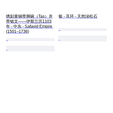
镌刻黄铜带脚碗（Tas）并
银 - 耳环 - 天然绿松石
带铭文——伊斯兰历1103
年 - 中东 - Safavid Empire 
(1501–1736)