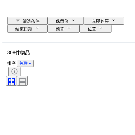
筛选条件
保留价
立即购买
结束日期
预算
位置
尺寸
尺寸
物品
原产国
材质
性别
308件物品
状态
时期
宝石重量
证明
课题
款式
排序
关联
技术
签名
版
颜色
土著物品名称
出售者
Culture
物品尺寸
原创作品／复制品
时代
原产地