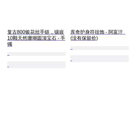
复古800银花丝手链，镶嵌
库奇护身符挂饰 - 阿富汗  
10颗天然珊瑚圆顶宝石 - 手
(没有保留价)
镯