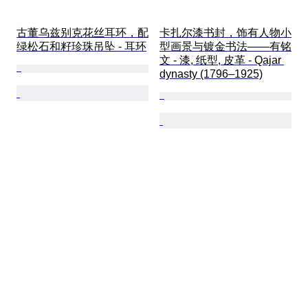
古董乌兹别克花丝耳环，配
卡扎尔漆书封，饰有人物小
绿松石和籽珍珠吊坠 - 耳环
型画景与镀金书法——有铭
文 - 漆, 纸型, 皮革 - Qajar 
dynasty (1796–1925)