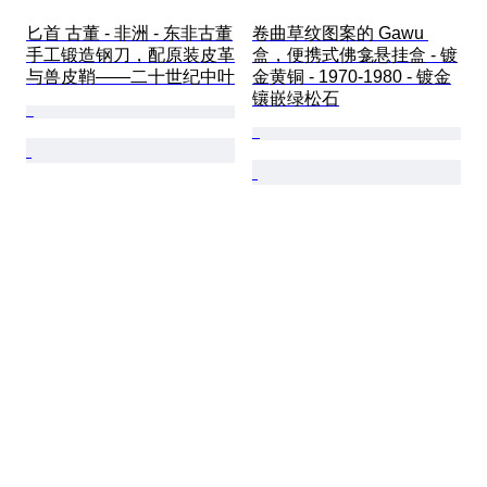
匕首 古董 - 非洲 - 东非古董
卷曲草纹图案的 Gawu 
手工锻造钢刀，配原装皮革
盒，便携式佛龛悬挂盒 - 镀
与兽皮鞘——二十世纪中叶
金黄铜 - 1970-1980 - 镀金
镶嵌绿松石