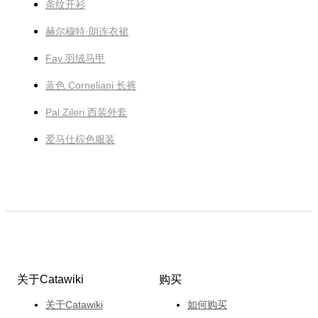
条纹开衫
赫尔穆特·朗连衣裙
Fay 羽绒马甲
蓝色 Corneliani 长裤
Pal Zileri 西装外套
爱马仕棕色服装
关于Catawiki
购买
关于Catawiki
如何购买