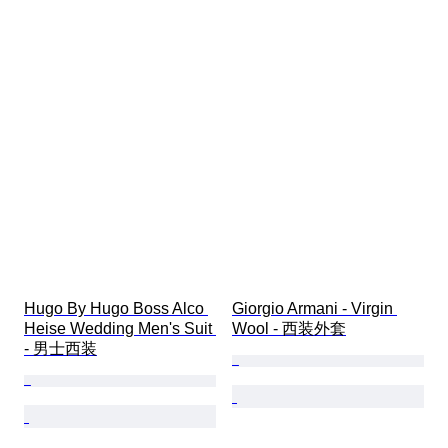
Hugo By Hugo Boss Alco 
Giorgio Armani - Virgin 
Heise Wedding Men's Suit 
Wool - 西装外套
- 男士西装