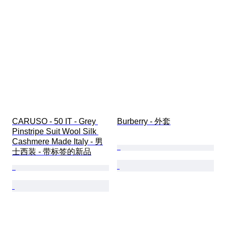
CARUSO - 50 IT - Grey 
Burberry - 外套
Pinstripe Suit Wool Silk 
Cashmere Made Italy - 男
士西装 - 带标签的新品