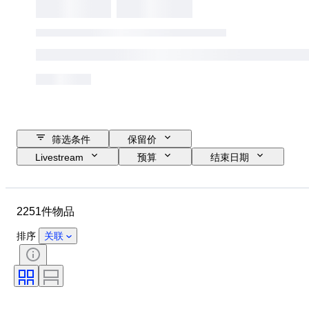
筛选条件
保留价
Livestream
预算
结束日期
位置
品牌
物品
原产国
材质
性别
2251件物品
状态
时期
款式
颜色
服装尺码
物品尺寸
排序
关联
时代
花样
衬衫领口尺寸
带配件
鞋尺码