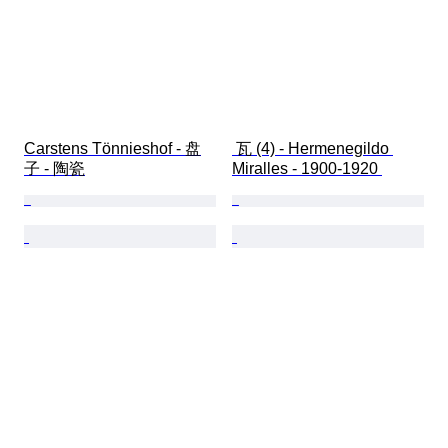
Carstens Tönnieshof - 盘
 瓦 (4) - Hermenegildo 
子 - 陶瓷
Miralles - 1900-1920 