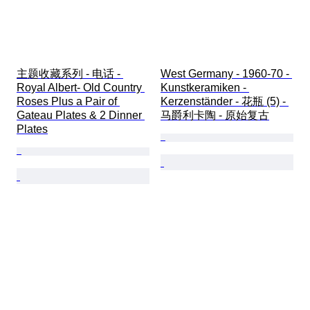
主题收藏系列 - 电话 - 
West Germany - 1960-70 - 
Royal Albert- Old Country 
Kunstkeramiken - 
Roses Plus a Pair of 
Kerzenständer - 花瓶 (5) - 
Gateau Plates & 2 Dinner 
马爵利卡陶 - 原始复古
Plates