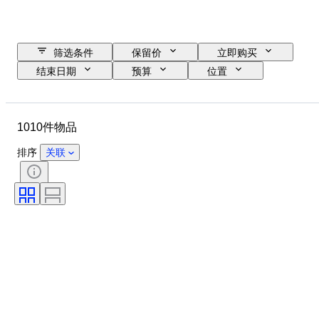
筛选条件
保留价
立即购买
结束日期
预算
位置
尺寸
尺寸
品牌
物品
原产国
材质
1010件物品
性别
状态
时期
证明
细度
课题
排序
关联
款式
签名
版
颜色
艺术家
Decor
出售者
原创作品／复制品
时代
创作者
型号