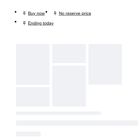
Buy now
No reserve price
Ending today