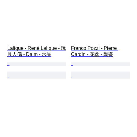
Lalique - René Lalique - 玩
Franco Pozzi - Pierre 
具人偶 - Daim - 水晶
Cardin - 花盆 - 陶瓷