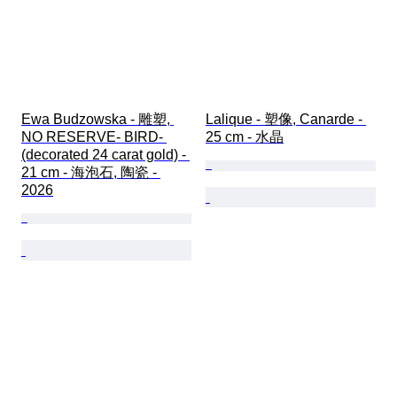
Ewa Budzowska - 雕塑, 
Lalique - 塑像, Canarde - 
NO RESERVE- BIRD- 
25 cm - 水晶
(decorated 24 carat gold) - 
21 cm - 海泡石, 陶瓷 - 
2026