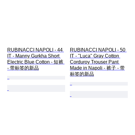
RUBINACCI NAPOLI - 44 
RUBINACCI NAPOLI - 50 
IT - Manny Gurkha Short 
IT - "Luca" Gray Cotton 
Electric Blue Cotton - 短裤 
Corduroy Trouser Pant 
- 带标签的新品
Made in Napoli - 裤子 - 带
标签的新品