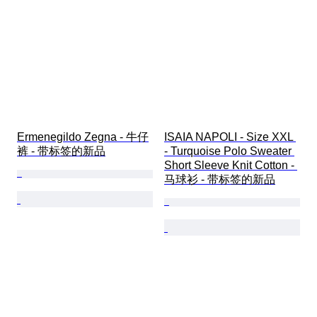
Ermenegildo Zegna - 牛仔
ISAIA NAPOLI - Size XXL 
裤 - 带标签的新品
- Turquoise Polo Sweater 
Short Sleeve Knit Cotton - 
马球衫 - 带标签的新品