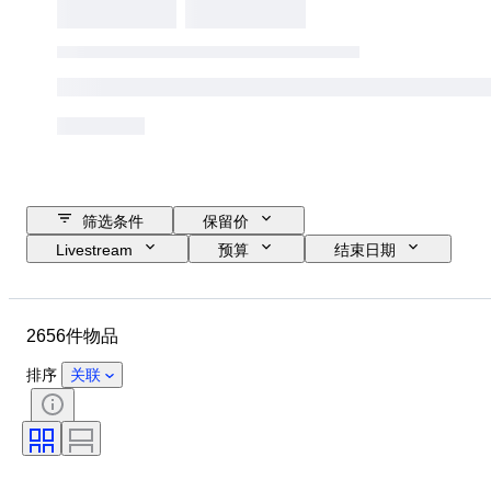
筛选条件
保留价
Livestream
预算
结束日期
位置
品牌
物品
原产国
材质
性别
2656件物品
状态
时期
款式
颜色
服装尺码
物品尺寸
排序
关联
时代
花样
衬衫领口尺寸
带配件
鞋尺码