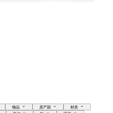
物品
原产国
材质