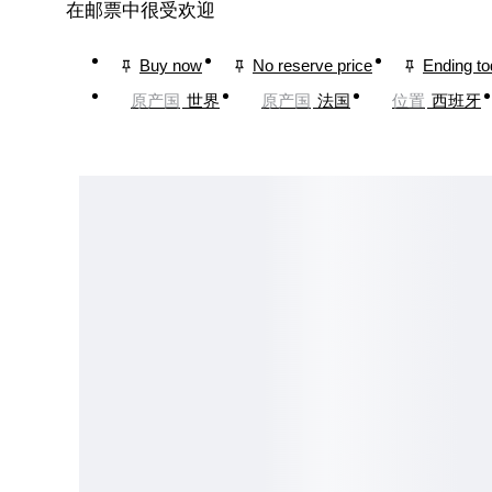
在邮票中很受欢迎
Buy now
No reserve price
Ending t
原产国
世界
原产国
法国
位置
西班牙