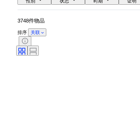
性别
状态
时期
证明
颜色
出售者
艺术家
3748件物品
排序
关联