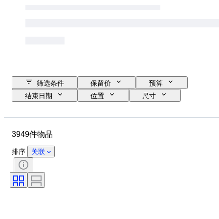
筛选条件
保留价
预算
结束日期
位置
尺寸
品牌
服装尺码
物品
原产国
材质
性别
3949件物品
状态
证明
颜色
带配件
花样
时代
排序
关联
物品尺寸
型号
鞋尺码