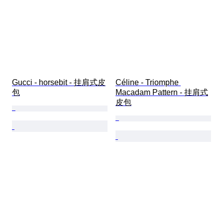
Gucci - horsebit - 挂肩式皮
Céline - Triomphe 
包
Macadam Pattern - 挂肩式
皮包