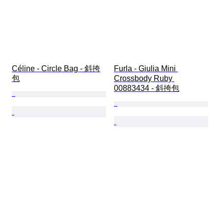
Céline - Circle Bag - 斜挎
Furla - Giulia Mini 
包
Crossbody Ruby 
00883434 - 斜挎包