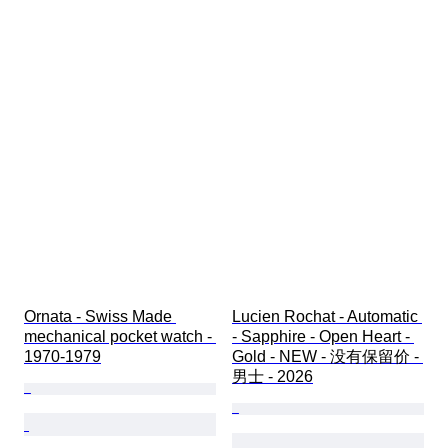
Ornata - Swiss Made 
Lucien Rochat - Automatic 
mechanical pocket watch - 
- Sapphire - Open Heart - 
1970-1979
Gold - NEW - 没有保留价 - 
男士 - 2026