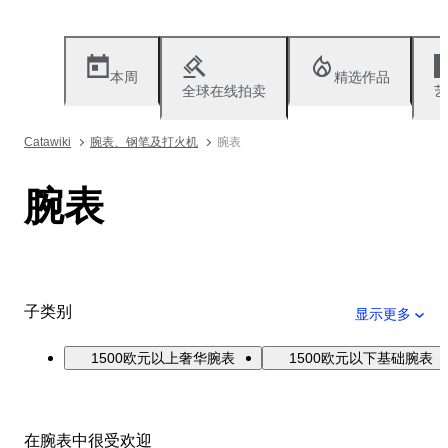
本周
精选作品
全球在线拍卖
艺
Catawiki
腕表、钢笔及打火机
腕表
腕表
子类别
显示更多
1500欧元以上奢华腕表
1500欧元以下基础腕表
在腕表中很受欢迎