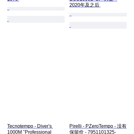
2020年及之后 
Tecnotempo - Diver's 
Pirelli - PZeroTempo - 没有
1000M "Professional 
保留价 - 7951101325-