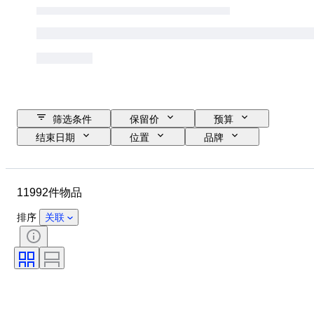
筛选条件
保留价
预算
结束日期
位置
品牌
表壳直径
表带长度
物品
原产国
材质
性别
11992件物品
状态
时期
证明
课题
版
语言
排序
关联
颜色
表芯
表带材质
时代
电力储备
报时
原创作品／复制品
汽车用品类型
型号