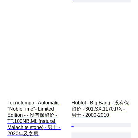
Tecnotempo - Automatic 
Hublot - Big Bang - 没有保
"NobleTime"- Limited 
留价 - 301.SX.1170.RX - 
Edition - - 没有保留价 - 
男士 - 2000-2010 
TT.100NB.ML (natural 
Malachite stone) - 男士 - 
2020年及之后 