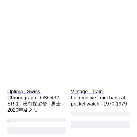
Optima - Swiss 
Vintage - Train 
Chronograph - OSC432-
Locomotive - mechanical 
SR-1 - 没有保留价 - 男士 - 
pocket watch - 1970-1979
2020年及之后 