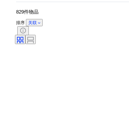
表芯
出售者
艺术家
829件物品
排序
关联