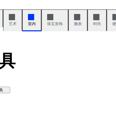
艺术
室内
珠宝首饰
腕表
时尚
具
具