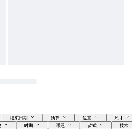
结束日期
预算
位置
尺寸
他
时期
课题
款式
技术