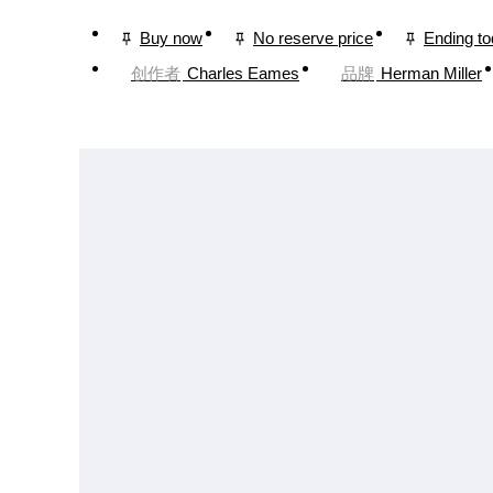
Buy now
No reserve price
Ending t
创作者
Charles Eames
品牌
Herman Miller