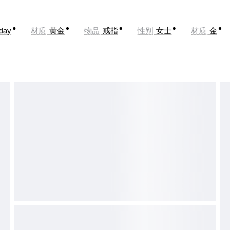
oday
材质
黄金
物品
戒指
性别
女士
材质
金