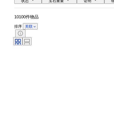
状态
宝石重量
证明
宝石透明度
处理
钻石类型
10100件物品
排序
关联