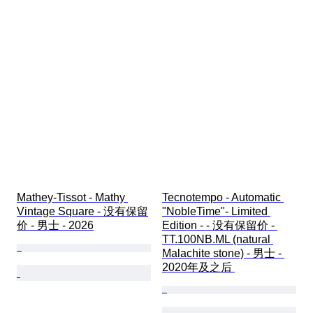
Mathey-Tissot - Mathy 
Tecnotempo - Automatic 
Vintage Square - 没有保留
"NobleTime"- Limited 
价 - 男士 - 2026
Edition - - 没有保留价 - 
TT.100NB.ML (natural 
Malachite stone) - 男士 - 
2020年及之后 