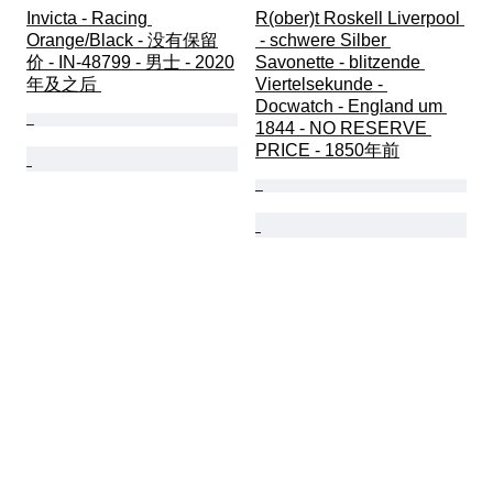
Invicta - Racing 
R(ober)t Roskell Liverpool 
Orange/Black - 没有保留
 - schwere Silber 
价 - IN-48799 - 男士 - 2020
Savonette - blitzende 
年及之后 
Viertelsekunde - 
Docwatch - England um 
1844 - NO RESERVE 
PRICE - 1850年前