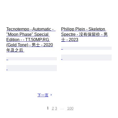
Tecnotempo - Automatic -  
Philipp Plein - Skeleton 
"Moon Phase" Special 
Spectre - 没有保留价 - 男
Edition - - TT.50MP.RG 
士 - 2023
(Gold Tone) - 男士 - 2020
年及之后 
下一页
1
2
3
…
100