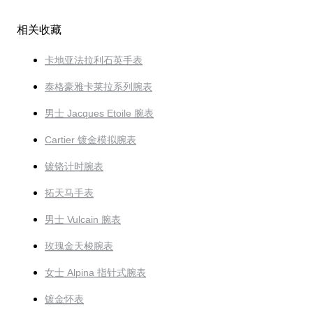
相关收藏
卡地亚法拉利石英手表
泰格豪雅卡莱拉系列腕表
男士 Jacques Etoile 腕表
Cartier 镀金模拟腕表
镀铬计时腕表
拓天马手表
男士 Vulcain 腕表
玫瑰金天梭腕表
女士 Alpina 指针式腕表
镀金怀表