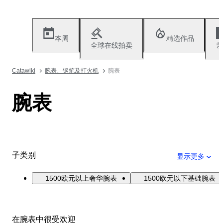
本周
精选作品
全球在线拍卖
艺
Catawiki
腕表、钢笔及打火机
腕表
腕表
子类别
显示更多
1500欧元以上奢华腕表
1500欧元以下基础腕表
在腕表中很受欢迎