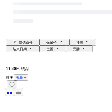
筛选条件
保留价
预算
结束日期
位置
品牌
表壳直径
表带长度
物品
原产国
材质
性别
11536件物品
状态
时期
证明
课题
版
语言
排序
关联
颜色
表芯
表带材质
时代
电力储备
报时
原创作品／复制品
汽车用品类型
型号