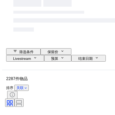
筛选条件
保留价
Livestream
预算
结束日期
位置
品牌
物品
原产国
材质
性别
2287件物品
状态
时期
款式
颜色
服装尺码
物品尺寸
排序
关联
时代
花样
衬衫领口尺寸
带配件
鞋尺码