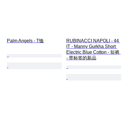
Palm Angels - T恤
RUBINACCI NAPOLI - 44 
IT - Manny Gurkha Short 
Electric Blue Cotton - 短裤 
- 带标签的新品