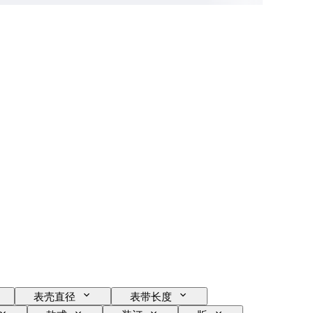
表壳直径
表带长度