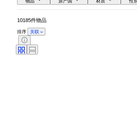
物品
原产国
材质
性
语言
颜色
表芯
时代
10185件物品
排序
关联