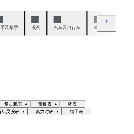
硬币及邮票
漫画
汽车及自行车
葡萄酒及烈性酒
复古腕表
帝舵表
怀表
百年灵腕表
真力时表
精工表