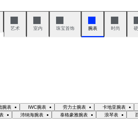
艺术
室内
珠宝首饰
腕表
时尚
础腕表
IWC腕表
劳力士腕表
卡地亚腕表
表
沛纳海腕表
泰格豪雅腕表
浪琴表