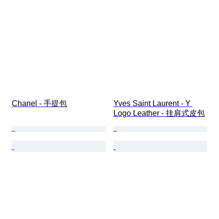
Chanel - 手提包
Yves Saint Laurent - Y 
Logo Leather - 挂肩式皮包