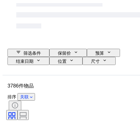
筛选条件
保留价
预算
结束日期
位置
尺寸
品牌
服装尺码
物品
原产国
材质
性别
3786件物品
状态
证明
颜色
带配件
花样
时代
排序
关联
物品尺寸
型号
鞋尺码