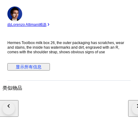
专
家
由Lorenzo Altimani精选
Hermes Toolbox milk box 26, the outer packaging has scratches, wear
and stains, the inside has watermarks and dirt, engraved with an R,
comes with the shoulder strap, shows obvious signs of use
显示所有信息
类似物品