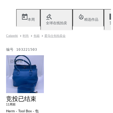
本周
精选作品
全球在线拍卖
艺
Catawiki
时尚
包箱
爱马仕包拍卖会
编号
103221503
已不存在
竞投已结束
11周前
Herm - Tool Box - 包