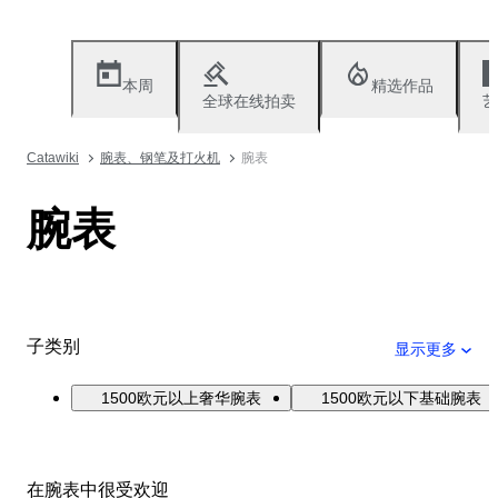
本周
精选作品
全球在线拍卖
艺
Catawiki
腕表、钢笔及打火机
腕表
腕表
子类别
显示更多
1500欧元以上奢华腕表
1500欧元以下基础腕表
在腕表中很受欢迎