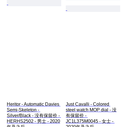
Heritor - Automatic Davies 
Just Cavalli - Colored 
Semi-Skeleton - 
steel watch MOP dial - 没
Silver/Black - 没有保留价 - 
有保留价 - 
HERHS2502 - 男士 - 2020
JC1L375M0045 - 女士 - 
年及之后 
2020年及之后 