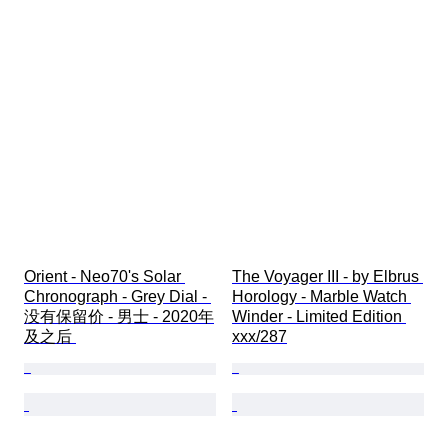
Orient - Neo70's Solar 
The Voyager III - by Elbrus 
Chronograph - Grey Dial - 
Horology - Marble Watch 
没有保留价 - 男士 - 2020年
Winder - Limited Edition 
及之后 
xxx/287