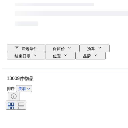
筛选条件
保留价
预算
结束日期
位置
品牌
表壳直径
表带长度
物品
原产国
材质
性别
13009件物品
状态
时期
证明
课题
版
语言
排序
关联
颜色
表芯
表带材质
时代
电力储备
报时
原创作品／复制品
汽车用品类型
型号