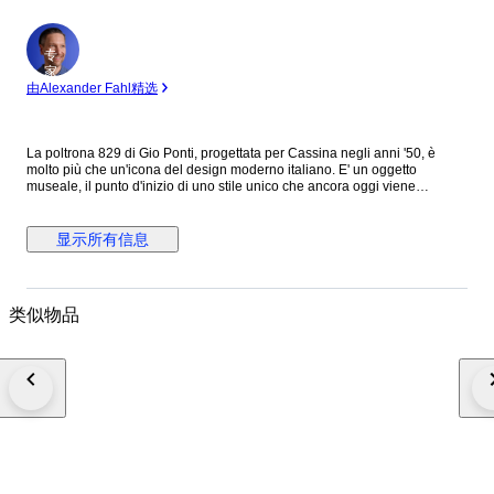
专
家
由Alexander Fahl精选
La poltrona 829 di Gio Ponti, progettata per Cassina negli anni '50, è
molto più che un'icona del design moderno italiano. E' un oggetto
museale, il punto d'inizio di uno stile unico che ancora oggi viene
riproposto in mille varianti. Un arredo che coniuga la modernità nascente
del dopoguerra italiano con le lavorazioni artigianali uniche
dell'ebanisteria del 900. Caratterizzata da un sistema meccanico
显示所有信息
reclinabile, é un omaggio alla bellezza ed alla funzionalità, offrendo
un'esperienza di seduta confortevole e elegante. La poltrona 829 in
quest'asta è stata realizzata in legno di noce massello giuntato e rifinita
con tessuto imbottito con il vecchio sistema a cinghie per garantire il
类似物品
massimo confort di seduta. Bibliografia: U.La Pietra, Gio Ponti, L’Arte si
Innamora dell’Industria, Rizzoli. p. 367 Spedizione interamente assicurata
tramite corriere espresso TNT in cassa di legno. N.B. Spediamo solo in
europa, per altri paesi siete pregati di contattare per un preventivo prima
di fare offerte