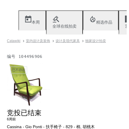
本周
精选作品
全球在线拍卖
艺
Catawiki
室内设计及装饰
设计及现代家具
独家设计拍卖
编号
104496906
已不存在
竞投已结束
6周前
Cassina - Gio Ponti - 扶手椅子 - 829 - 棉, 胡桃木