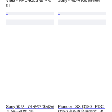
Vieta - VMD-95LS 扬声器
Sony - MZ-R900 随身听
组
Sony 索尼 - 74 分钟 迷你光
Pioneer - SX-Q180 - PDC-
盘 物品件数: 19
Q180 高保真音响套装 - 多