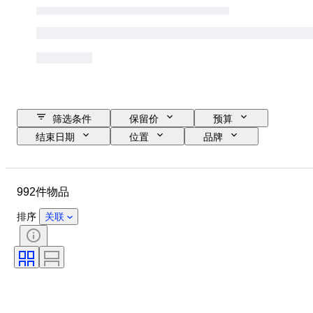
筛选条件
保留价
预算
结束日期
位置
品牌
物品
原产国
材质
状态
其他
时期
992件物品
款式
分类
颜色
时代
已测试，运转正常
排序
关联
创作者