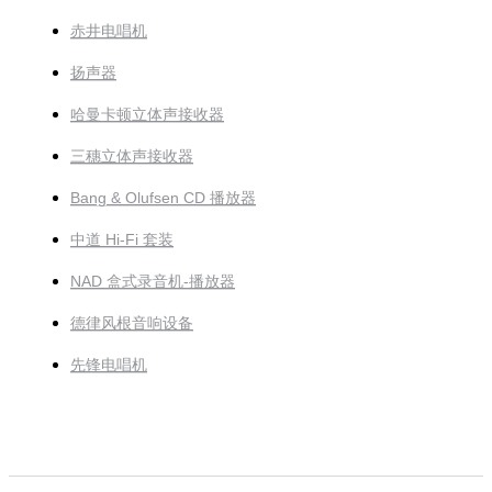
赤井电唱机
扬声器
哈曼卡顿立体声接收器
三穗立体声接收器
Bang & Olufsen CD 播放器
中道 Hi-Fi 套装
NAD 盒式录音机-播放器
德律风根音响设备
先锋电唱机