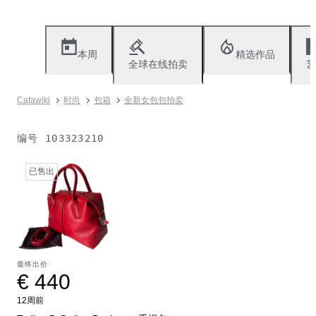
本周
精选作品
全球在线拍卖
艺
Catawiki
时尚
包箱
全新女包包拍卖
编号
103323210
已售出
最终出价
€ 440
12周前