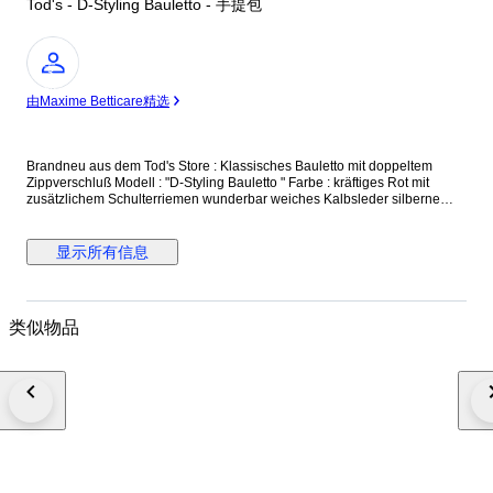
Tod's - D-Styling Bauletto - 手提包
专
家
由Maxime Betticare精选
Brandneu aus dem Tod's Store : Klassisches Bauletto mit doppeltem
Zippverschluß Modell : "D-Styling Bauletto " Farbe : kräftiges Rot mit
zusätzlichem Schulterriemen wunderbar weiches Kalbsleder silberne
Beschläge und Standfüße made in Italy Größe : 35 x 24 x 17 cm UVP
(Retailpreis) : 1.250,- € Neu und unbenutzt, mit Originaletikett und
Dustbag versicherter Versand mit der österreichischen Post
显示所有信息
类似物品