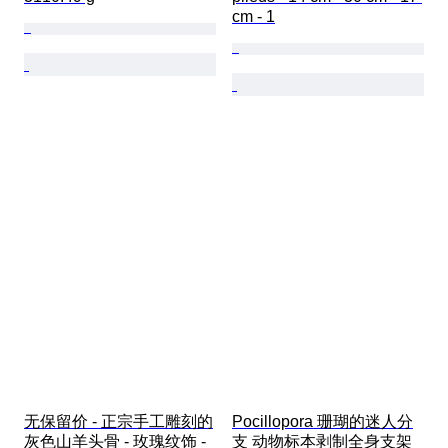
cm - 1
无保留价 - 正宗手工雕刻的
Pocillopora 珊瑚的迷人分
灰色山羊头骨 - 玫瑰纹饰 - 
支 动物标本剥制全身支架 