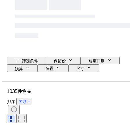
筛选条件
保留价
结束日期
预算
位置
尺寸
尺寸
物品
原产国
材质
性别
状态
1035件物品
时期
宝石重量
证明
细度
课题
款式
排序
关联
签名
切割
矿物
矿物形态
物品尺寸
处理
原创作品／复制品
时代
标本
原产地