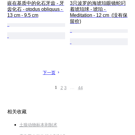
嵌在基质中的化石牙齿 - 牙
3只波罗的海琥珀眼镜蛇叼
齿化石 - otodus obliquus - 
着琥珀球 - 琥珀 - 
13 cm - 9.5 cm
Meditation - 12 cm  (没有保
留价)
下一页
1
2
3
…
44
相关收藏
土狼动物标本剥制术