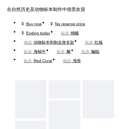
在自然历史及动物标本制作中很受欢迎
Buy now
No reserve price
Ending today
标本
蝴蝶
物品
动物标本剥制全身支架
标本
红狐
标本
海蜗牛
标本
蛾
标本
蝙蝠
标本
Red Coral
物品
颅骨