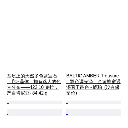
基质上的天然多色蓝宝石 
BALTIC AMBER Treasure 
– 毛坯晶体，拥有迷人的色
– 双色调光泽 – 金黄蜂蜜遇
带分布——422.10 克拉，
深邃干邑色 - 琥珀  (没有保
产自肯尼亚- 84.42 g
留价)