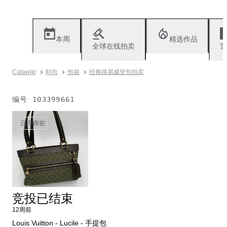
本周
精选作品
全球在线拍卖
艺
Catawiki
时尚
包箱
经典路易威登包拍卖
编号
103399661
已不存在
竞投已结束
12周前
Louis Vuitton - Lucile - 手提包