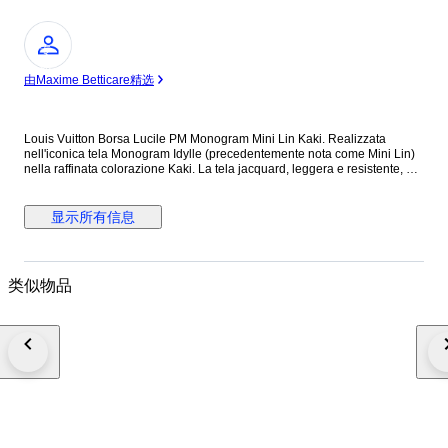
专
家
由Maxime Betticare精选
Louis Vuitton Borsa Lucile PM Monogram Mini Lin Kaki. Realizzata
nell'iconica tela Monogram Idylle (precedentemente nota come Mini Lin)
nella raffinata colorazione Kaki. La tela jacquard, leggera e resistente, è
impreziosita da finiture in pelle verde cachi e hardware dorato. Tasca
frontale con zip per un accesso rapido agli oggetti essenziali. Porta
indirizzo (tag) in pelle rimovibile con logo stampato a caldo. Chiusura
显示所有信息
superiore con zip per la massima sicurezza. Ampio scomparto principale
foderato in tessuto coordinato. Made in France Condizioni: Eccellenti,
lievi segni di usura sugli angoli Misure: 29 x 20 x 9,5 cm, luce manico 21
cm Codice di Autenticità: SR0073 (Prodotta in Francia nel luglio 2003)
类似物品