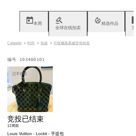
本周
精选作品
全球在线拍卖
艺
Catawiki
时尚
包箱
可收藏路易威登包拍卖
编号
103400101
已不存在
竞投已结束
12周前
Louis Vuitton - Lockit - 手提包