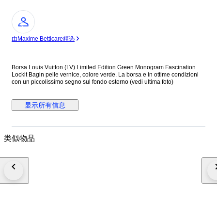
专
家
由Maxime Betticare精选
Borsa Louis Vuitton (LV) Limited Edition Green Monogram Fascination
Lockit Bagin pelle vernice, colore verde. La borsa e in ottime condizioni
con un piccolissimo segno sul fondo esterno (vedi ultima foto)
显示所有信息
类似物品