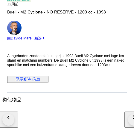
12周前
Buell - M2 Cyclone - NO RESERVE - 1200 cc - 1998
专
家
由Davide Marelli精选
Aangeboden zonder minimumprijs: 1998 Buell M2 Cyclone met lage km
stand en matching numbers. De Buell M2 Cyclone uit 1998 is een naked
sportbike met een buizenframe, aangedreven door een 1203cc
luchtgekoelde Harley-Davidson V-twin motor. Het model heeft een 5-
versnellingsbak en staat bekend om zijn stabiele wegligging en
toercapaciteiten. De motorfiets rijdt, remt en schakelt, maar heeft een
显示所有信息
aantal jaren stil gestaan. Zal dus verder even nagekeken moeten worden
voor ingebruikname. U bent van harte welkom om de Buel M2 Cyclone te
komen bekijken en proef te rijden alvorens u een bod plaatst. Origineel
nieuw in Nederland geleverde Buell Datum eerste toelating: 17 april 1998
类似物品
Voor kopers uit het buitenland kunnen Europees geaccepteerde export
papieren (zonder COC) verzorgd worden voor 100 euro extra. Verdere
registratie is voor eigen rekening en dient door de koper zelf geregeld te
worden. Transport: Wereldwijde bezorging mogelijk. De motor wordt
aangeboden zonder benzine en accu in verband met eventueel transport.
Transport wordt door heel Europa verzorgd. Let op Catawiki geeft aan dat
wij 4 dagen nodig zijn voor transport, dit is voor postpaketten niet voor
motorfietsen. Uiteraard versturen wij zo snel mogelijk.