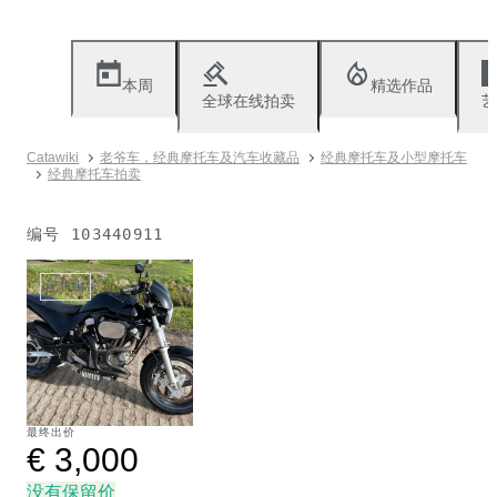
本周
精选作品
全球在线拍卖
艺
Catawiki
老爷车，经典摩托车及汽车收藏品
经典摩托车及小型摩托车
经典摩托车拍卖
编号
103440911
已售出
最终出价
€ 3,000
没有保留价