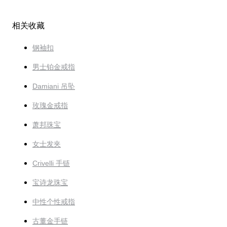
相关收藏
钢袖扣
男士铂金戒指
Damiani 吊坠
玫瑰金戒指
萧邦珠宝
女士发夹
Crivelli 手链
宝诗龙珠宝
中性个性戒指
古董金手链