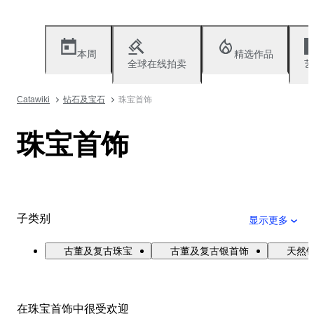
本周
精选作品
全球在线拍卖
艺
Catawiki
钻石及宝石
珠宝首饰
珠宝首饰
子类别
显示更多
古董及复古珠宝
古董及复古银首饰
天然
在珠宝首饰中很受欢迎