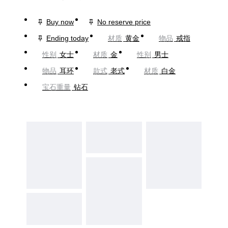
Buy now
No reserve price
Ending today
材质
黄金
物品
戒指
性别
女士
材质
金
性别
男士
物品
耳环
款式
老式
材质
白金
宝石重量
钻石