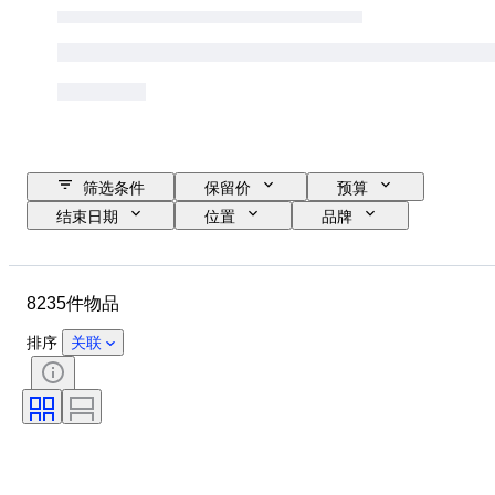
筛选条件
保留价
预算
结束日期
位置
品牌
物品
原产国
材质
性别
状态
宝石重量
8235件物品
证明
细度
款式
切割
净度
颜色等级
排序
关联
确切的颜色
物品尺寸
宝石透明度
处理
钻石类型
珍珠光泽
时代
花式色彩强度
珍珠表面质量