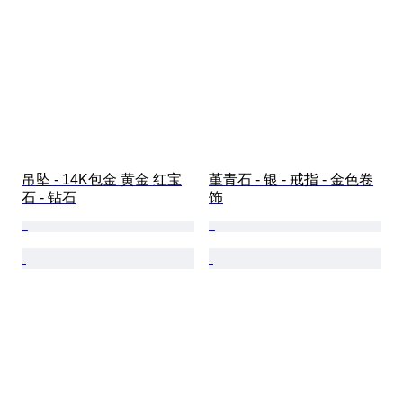
吊坠 - 14K包金 黄金 红宝
堇青石 - 银 - 戒指 - 金色卷
石 - 钻石
饰